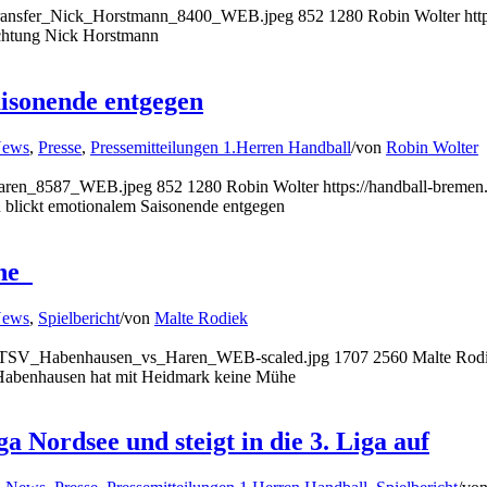
1_Transfer_Nick_Horstmann_8400_WEB.jpeg
852
1280
Robin Wolter
htt
chtung Nick Horstmann
isonende entgegen
ews
,
Presse
,
Pressemitteilungen 1.Herren Handball
/
von
Robin Wolter
_Haren_8587_WEB.jpeg
852
1280
Robin Wolter
https://handball-brem
lickt emotionalem Saisonende entgegen
ühe
ews
,
Spielbericht
/
von
Malte Rodiek
05_ATSV_Habenhausen_vs_Haren_WEB-scaled.jpg
1707
2560
Malte Rod
Habenhausen hat mit Heidmark keine Mühe
 Nordsee und steigt in die 3. Liga auf