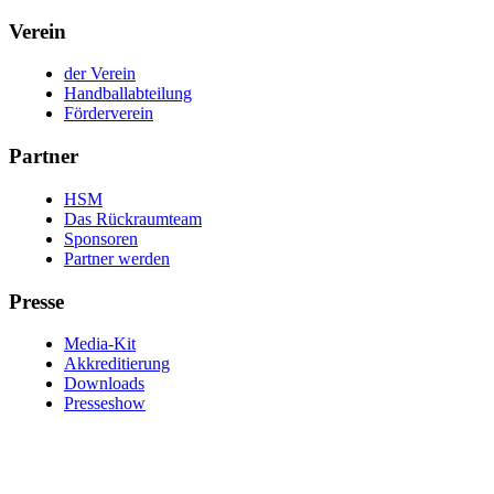
Verein
der Verein
Handballabteilung
Förderverein
Partner
HSM
Das Rückraumteam
Sponsoren
Partner werden
Presse
Media-Kit
Akkreditierung
Downloads
Presseshow