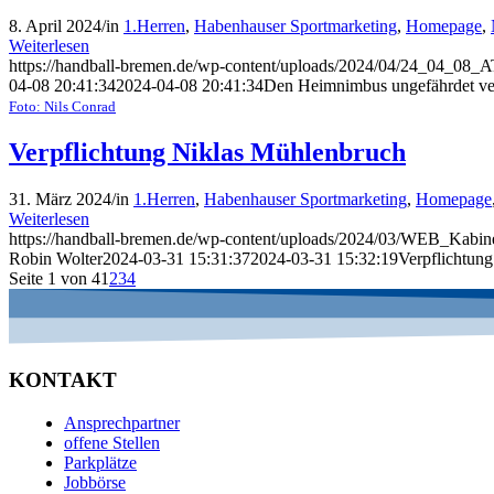
8. April 2024
/
in
1.Herren
,
Habenhauser Sportmarketing
,
Homepage
,
Weiterlesen
https://handball-bremen.de/wp-content/uploads/2024/04/24_04_08
04-08 20:41:34
2024-04-08 20:41:34
Den Heimnimbus ungefährdet ver
Foto: Nils Conrad
Verpflichtung Niklas Mühlenbruch
31. März 2024
/
in
1.Herren
,
Habenhauser Sportmarketing
,
Homepage
Weiterlesen
https://handball-bremen.de/wp-content/uploads/2024/03/WEB_Kabi
Robin Wolter
2024-03-31 15:31:37
2024-03-31 15:32:19
Verpflichtun
Seite 1 von 4
1
2
3
4
KONTAKT
Ansprechpartner
offene Stellen
Parkplätze
Jobbörse