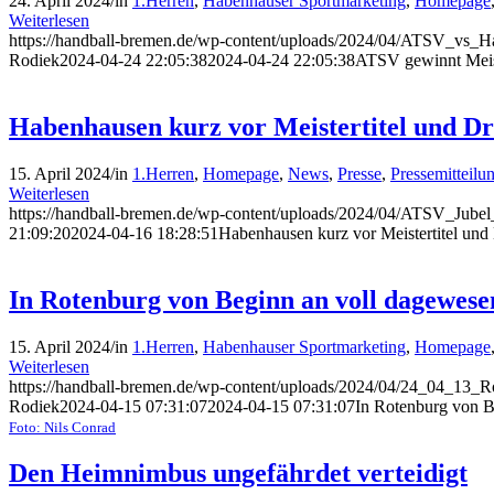
24. April 2024
/
in
1.Herren
,
Habenhauser Sportmarketing
,
Homepage
Weiterlesen
https://handball-bremen.de/wp-content/uploads/2024/04/ATSV_vs
Rodiek
2024-04-24 22:05:38
2024-04-24 22:05:38
ATSV gewinnt Meiste
Habenhausen kurz vor Meistertitel und Dri
15. April 2024
/
in
1.Herren
,
Homepage
,
News
,
Presse
,
Pressemitteilu
Weiterlesen
https://handball-bremen.de/wp-content/uploads/2024/04/ATSV_Jubel
21:09:20
2024-04-16 18:28:51
Habenhausen kurz vor Meistertitel und D
In Rotenburg von Beginn an voll dagewese
15. April 2024
/
in
1.Herren
,
Habenhauser Sportmarketing
,
Homepage
Weiterlesen
https://handball-bremen.de/wp-content/uploads/2024/04/24_04_13
Rodiek
2024-04-15 07:31:07
2024-04-15 07:31:07
In Rotenburg von B
Foto: Nils Conrad
Den Heimnimbus ungefährdet verteidigt