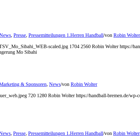
News
,
Presse
,
Pressemitteilungen 1.Herren Handball
/
von
Robin Wolter
1_ATSV_Mo_Sibahi_WEB-scaled.jpg
1704
2560
Robin Wolter
https://h
ängerung Mo Sibahi
Marketing & Sponsoren
,
News
/
von
Robin Wolter
quer_web.jpeg
720
1280
Robin Wolter
https://handball-bremen.de/wp
News
,
Presse
,
Pressemitteilungen 1.Herren Handball
/
von
Robin Wolter