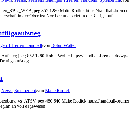
,
News
,
Presse
,
Pressemitteilungen 1.Herren Handball
,
Spielbericht
/
vo
_Haren_8592_WEB.jpeg
852
1280
Malte Rodiek
https://handball-brem
rschaft in der Oberliga Nordsee und steigt in die 3. Liga auf
ttligaaufstieg
ngen 1.Herren Handball
/
von
Robin Wolter
_Aufstieg.jpeg
852
1280
Robin Wolter
https://handball-bremen.de/wp
rittligaaufstieg
n
,
News
,
Spielbericht
/
von
Malte Rodiek
_Rotenburg_vs_ATSV.jpeg
480
640
Malte Rodiek
https://handball-bre
eginn an voll dagewesen