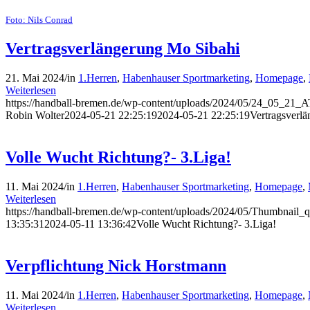
Foto: Nils Conrad
Vertragsverlängerung Mo Sibahi
21. Mai 2024
/
in
1.Herren
,
Habenhauser Sportmarketing
,
Homepage
,
Weiterlesen
https://handball-bremen.de/wp-content/uploads/2024/05/24_05_2
Robin Wolter
2024-05-21 22:25:19
2024-05-21 22:25:19
Vertragsverl
Volle Wucht Richtung?- 3.Liga!
11. Mai 2024
/
in
1.Herren
,
Habenhauser Sportmarketing
,
Homepage
,
Weiterlesen
https://handball-bremen.de/wp-content/uploads/2024/05/Thumbnail_
13:35:31
2024-05-11 13:36:42
Volle Wucht Richtung?- 3.Liga!
Verpflichtung Nick Horstmann
11. Mai 2024
/
in
1.Herren
,
Habenhauser Sportmarketing
,
Homepage
,
Weiterlesen