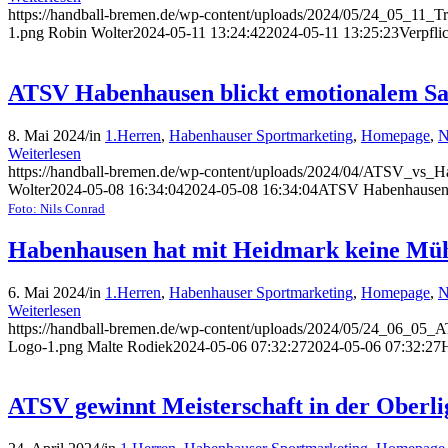
https://handball-bremen.de/wp-content/uploads/2024/05/24_05_1
1.png
Robin Wolter
2024-05-11 13:24:42
2024-05-11 13:25:23
Verpfli
ATSV Habenhausen blickt emotionalem Sa
8. Mai 2024
/
in
1.Herren
,
Habenhauser Sportmarketing
,
Homepage
,
N
Weiterlesen
https://handball-bremen.de/wp-content/uploads/2024/04/ATSV_vs
Wolter
2024-05-08 16:34:04
2024-05-08 16:34:04
ATSV Habenhausen b
Foto: Nils Conrad
Habenhausen hat mit Heidmark keine M
6. Mai 2024
/
in
1.Herren
,
Habenhauser Sportmarketing
,
Homepage
,
N
Weiterlesen
https://handball-bremen.de/wp-content/uploads/2024/05/24_06_
Logo-1.png
Malte Rodiek
2024-05-06 07:32:27
2024-05-06 07:32:27
ATSV gewinnt Meisterschaft in der Oberliga