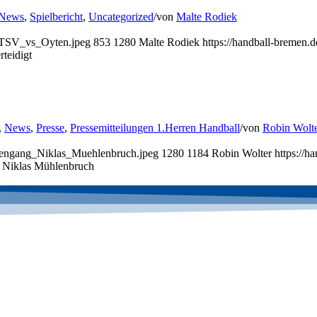
News
,
Spielbericht
,
Uncategorized
/
von
Malte Rodiek
_ATSV_vs_Oyten.jpeg
853
1280
Malte Rodiek
https://handball-bremen
teidigt
,
News
,
Presse
,
Pressemitteilungen 1.Herren Handball
/
von
Robin Wolt
nengang_Niklas_Muehlenbruch.jpeg
1280
1184
Robin Wolter
https://
g Niklas Mühlenbruch