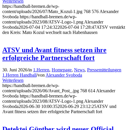
Weiterlesen
https://handball-bremen.de/wp-
content/uploads/2026/07/Mato_Kozul-1.jpg
768
576
Alexander
Svoboda
https://handball-bremen.de/wp-
content/uploads/2023/08/ATSV-Logo-1.png
Alexander
Svoboda
2026-07-04 17:24:32
2026-07-04 17:28:47
ATSV verstärkt
den Kreis: Mato Kozul wechselt nach Habenhausen
ATSV und Avant fitness setzen ihre
erfolgreiche Partnerschaft fort
30. Juni 2026
/
in
1.Herren
,
Homepage
,
News
,
Pressemitteilungen
1.Herren Handball
/
von
Alexander Svoboda
Weiterlesen
https://handball-bremen.de/wp-
content/uploads/2026/06/Avant_Post_.jpg
768
614
Alexander
Svoboda
https://handball-bremen.de/wp-
content/uploads/2023/08/ATSV-Logo-1.png
Alexander
Svoboda
2026-06-30 10:00:35
2026-06-29 23:12:25
ATSV und
Avant fitness setzen ihre erfolgreiche Partnerschaft fort
Detektei Günther wird neuer Official