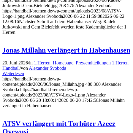
https://handball-bremen.de/wp-content/uploads/2026/06/Radek-
Jurkowski-Cem-Bielefeld.jpg
768
576
Alexander Svoboda
https://handball-bremen.de/wp-content/uploads/2023/08/ATSV-
Logo-1.png
Alexander Svoboda
2026-06-22 11:59:08
2026-06-22
12:08:16
Nächster Schritt auf dem Habenhauser Weg: Radek
Jurkowski und Cem Bielefeldt werden feste Kadermitglieder der 1.
Herren
Jonas Millahn verlängert in Habenhausen
20. Juni 2026
/
in
1.Herren
,
Homepage
,
Pressemitteilungen 1.Herren
Handball
/
von
Alexander Svoboda
Weiterlesen
https://handball-bremen.de/wp-
content/uploads/2026/06/Jonas_Millahn.jpg
480
360
Alexander
Svoboda
https://handball-bremen.de/wp-
content/uploads/2023/08/ATSV-Logo-1.png
Alexander
Svoboda
2026-06-20 18:00:14
2026-06-20 17:42:58
Jonas Millahn
verlängert in Habenhausen
ATSV verlängert mit Torhüter Azeez
Oyewusi