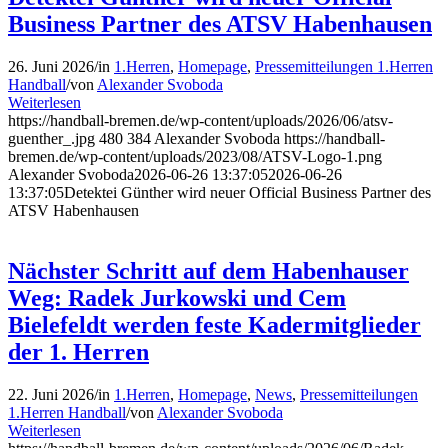
Business Partner des ATSV Habenhausen
26. Juni 2026
/
in
1.Herren
,
Homepage
,
Pressemitteilungen 1.Herren
Handball
/
von
Alexander Svoboda
Weiterlesen
https://handball-bremen.de/wp-content/uploads/2026/06/atsv-
guenther_.jpg
480
384
Alexander Svoboda
https://handball-
bremen.de/wp-content/uploads/2023/08/ATSV-Logo-1.png
Alexander Svoboda
2026-06-26 13:37:05
2026-06-26
13:37:05
Detektei Günther wird neuer Official Business Partner des
ATSV Habenhausen
Nächster Schritt auf dem Habenhauser
Weg: Radek Jurkowski und Cem
Bielefeldt werden feste Kadermitglieder
der 1. Herren
22. Juni 2026
/
in
1.Herren
,
Homepage
,
News
,
Pressemitteilungen
1.Herren Handball
/
von
Alexander Svoboda
Weiterlesen