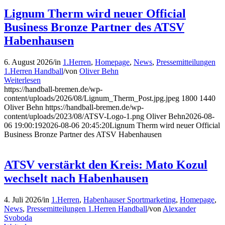
Lignum Therm wird neuer Official
Business Bronze Partner des ATSV
Habenhausen
6. August 2026
/
in
1.Herren
,
Homepage
,
News
,
Pressemitteilungen
1.Herren Handball
/
von
Oliver Behn
Weiterlesen
https://handball-bremen.de/wp-
content/uploads/2026/08/Lignum_Therm_Post.jpg.jpeg
1800
1440
Oliver Behn
https://handball-bremen.de/wp-
content/uploads/2023/08/ATSV-Logo-1.png
Oliver Behn
2026-08-
06 19:00:19
2026-08-06 20:45:20
Lignum Therm wird neuer Official
Business Bronze Partner des ATSV Habenhausen
ATSV verstärkt den Kreis: Mato Kozul
wechselt nach Habenhausen
4. Juli 2026
/
in
1.Herren
,
Habenhauser Sportmarketing
,
Homepage
,
News
,
Pressemitteilungen 1.Herren Handball
/
von
Alexander
Svoboda