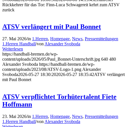
Rückkehrer für das Tor: Finn-Luca Schwagereit kehrt zum ATSV
zurück
ATSV verlängert mit Paul Bonnet
27. Mai 2026
/
in
1.Herren
,
Homepage
,
News
,
Pressemitteilungen
1.Herren Handball
/
von
Alexander Svoboda
Weiterlesen
https://handball-bremen.de/wp-
content/uploads/2026/05/Paul_Bonnet-Unterschrift.jpg
640
480
Alexander Svoboda
https://handball-bremen.de/wp-
content/uploads/2023/08/ATSV-Logo-1.png
Alexander
Svoboda
2026-05-27 18:30:20
2026-05-27 18:35:42
ATSV verlängert
mit Paul Bonnet
ATSV verpflichtet Torhütertalent Fiete
Hoffmann
23. Mai 2026
/
in
1.Herren
,
Homepage
,
News
,
Pressemitteilungen
1.Herren Handball
/
von
Alexander Svoboda
Weiterlesen