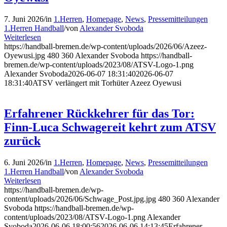
7. Juni 2026
/
in
1.Herren
,
Homepage
,
News
,
Pressemitteilungen
1.Herren Handball
/
von
Alexander Svoboda
Weiterlesen
https://handball-bremen.de/wp-content/uploads/2026/06/Azeez-
Oyewusi.jpg
480
360
Alexander Svoboda
https://handball-
bremen.de/wp-content/uploads/2023/08/ATSV-Logo-1.png
Alexander Svoboda
2026-06-07 18:31:40
2026-06-07
18:31:40
ATSV verlängert mit Torhüter Azeez Oyewusi
Erfahrener Rückkehrer für das Tor:
Finn-Luca Schwagereit kehrt zum ATSV
zurück
6. Juni 2026
/
in
1.Herren
,
Homepage
,
News
,
Pressemitteilungen
1.Herren Handball
/
von
Alexander Svoboda
Weiterlesen
https://handball-bremen.de/wp-
content/uploads/2026/06/Schwage_Post.jpg.jpg
480
360
Alexander
Svoboda
https://handball-bremen.de/wp-
content/uploads/2023/08/ATSV-Logo-1.png
Alexander
Svoboda
2026-06-06 18:00:56
2026-06-06 14:13:45
Erfahrener