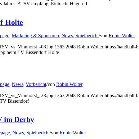
es Jahres: ATSV empfängt Eintracht Hagen II
f-Holte
page
,
Marketing & Sponsoren
,
News
,
Spielbericht
/
von
Robin Wolter
ATSV_vs_Vinnhorst_-08.jpg
1363
2048
Robin Wolter
https://handball
app beim TV Bissendorf-Holte
page
,
News
,
Vorbericht
/
von
Robin Wolter
ATSV_vs_Vinnhorst_-23.jpg
1363
2048
Robin Wolter
https://handball
 TV Bissendorf
V im Derby
page
,
News
,
Spielbericht
/
von
Robin Wolter