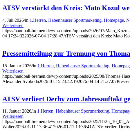
ATSV verstärkt den Kreis: Mato Kozul we
4. Juli 2026
/
in
1.Herren
,
Habenhauser Sportmarketing
,
Homepage
,
N
Weiterlesen
https://handball-bremen.de/wp-content/uploads/2026/07/Mato_Kozul-
04 17:24:32
2026-07-04 17:28:47
ATSV verstärkt den Kreis: Mato Ko
Pressemitteilung zur Trennung von Thom
15. Januar 2026
/
in
1.Herren
,
Habenhauser Sportmarketing
,
Homepag
Weiterlesen
https://handball-bremen.de/wp-content/uploads/2025/08/Thomas-Has
Alexander Svoboda
2026-01-15 23:42:19
2026-04-14 21:27:07
Presse
ATSV verliert Derby zum Jahresauftakt g
11. Januar 2026
/
in
1.Herren
,
Habenhauser Sportmarketing
,
Homepag
Weiterlesen
https://handball-bremen.de/wp-content/uploads/2025/11/25_10_05_
Wolter
2026-01-11 13:36:41
2026-01-11 13:36:41
ATSV verliert Derby