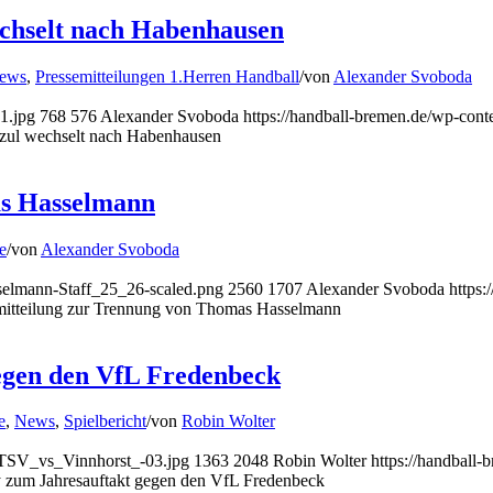
chselt nach Habenhausen
ews
,
Pressemitteilungen 1.Herren Handball
/
von
Alexander Svoboda
1.jpg
768
576
Alexander Svoboda
https://handball-bremen.de/wp-co
zul wechselt nach Habenhausen
as Hasselmann
e
/
von
Alexander Svoboda
selmann-Staff_25_26-scaled.png
2560
1707
Alexander Svoboda
https
mitteilung zur Trennung von Thomas Hasselmann
egen den VfL Fredenbeck
e
,
News
,
Spielbericht
/
von
Robin Wolter
ATSV_vs_Vinnhorst_-03.jpg
1363
2048
Robin Wolter
https://handball
 zum Jahresauftakt gegen den VfL Fredenbeck