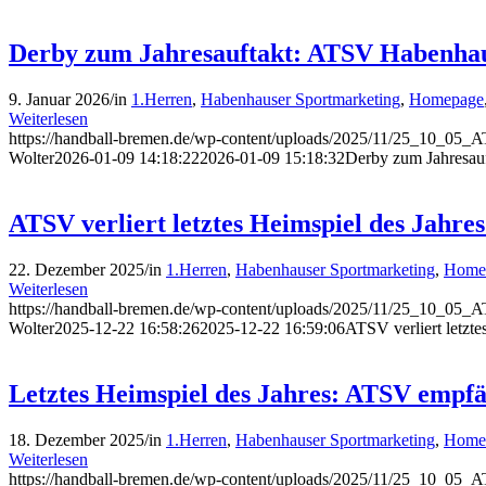
Derby zum Jahresauftakt: ATSV Habenha
9. Januar 2026
/
in
1.Herren
,
Habenhauser Sportmarketing
,
Homepage
Weiterlesen
https://handball-bremen.de/wp-content/uploads/2025/11/25_10_05_
Wolter
2026-01-09 14:18:22
2026-01-09 15:18:32
Derby zum Jahresau
ATSV verliert letztes Heimspiel des Jahre
22. Dezember 2025
/
in
1.Herren
,
Habenhauser Sportmarketing
,
Home
Weiterlesen
https://handball-bremen.de/wp-content/uploads/2025/11/25_10_05_
Wolter
2025-12-22 16:58:26
2025-12-22 16:59:06
ATSV verliert letzte
Letztes Heimspiel des Jahres: ATSV empfä
18. Dezember 2025
/
in
1.Herren
,
Habenhauser Sportmarketing
,
Home
Weiterlesen
https://handball-bremen.de/wp-content/uploads/2025/11/25_10_05_