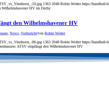
ATSV_vs_Vinnhorst_-10.jpg
1363
2048
Robin Wolter
https://handball
m Wilhelmshavener HV im Derby
ängt den Wilhelmshavener HV
page
,
News
,
Vorbericht
/
von
Robin Wolter
ATSV_vs_Vinnhorst_-06.jpg
1363
2048
Robin Wolter
https://handball
benhausen: ATSV empfängt den Wilhelmshavener HV