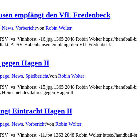
usen empfängt den VfL Fredenbeck
,
News
,
Vorbericht
/
von
Robin Wolter
ATSV_vs_Vinnhorst_-16.jpg
1365
2048
Robin Wolter
https://handball
ftakt: ATSV Habenhausen empfängt den VfL Fredenbeck
s gegen Hagen II
page
,
News
,
Spielbericht
/
von
Robin Wolter
ATSV_vs_Vinnhorst_-15.jpg
1365
2048
Robin Wolter
https://handball
s Heimspiel des Jahres gegen Hagen II
ngt Eintracht Hagen II
page
,
News
,
Vorbericht
/
von
Robin Wolter
ATSV_vs_Vinnhorst_-11.jpg
1363
2048
Robin Wolter
https://handball