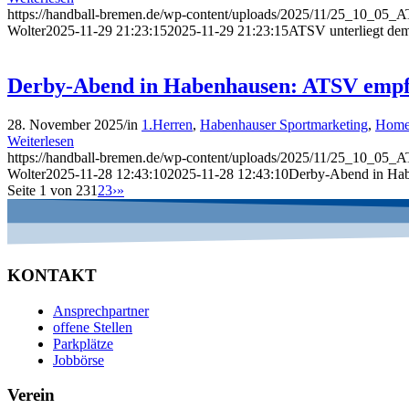
https://handball-bremen.de/wp-content/uploads/2025/11/25_10_05_
Wolter
2025-11-29 21:23:15
2025-11-29 21:23:15
ATSV unterliegt de
Derby-Abend in Habenhausen: ATSV empf
28. November 2025
/
in
1.Herren
,
Habenhauser Sportmarketing
,
Home
Weiterlesen
https://handball-bremen.de/wp-content/uploads/2025/11/25_10_05_
Wolter
2025-11-28 12:43:10
2025-11-28 12:43:10
Derby-Abend in Ha
Seite 1 von 23
1
2
3
›
»
KONTAKT
Ansprechpartner
offene Stellen
Parkplätze
Jobbörse
Verein