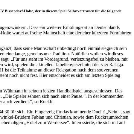
 Bissendorf-Holte, der in diesem Spiel Selbstvertrauen für die folgende
ugenzwinkern. Dass ein weiterer Erholungsort an Deutschlands
lte wartet auf seine Mannschaft eine der eher kürzeren Fernfahrten
rgänzt, dass seine Mannschaft unbedingt noch einmal siegreich sein
n eine lange, gemeinsame Tradition. Natürlich wollen wir dieses
sagt: „Für uns steht im Vordergrund, verletzungsfrei zu bleiben, mit
 wird, spielen die aktuellen Tabellenvierzehnten der vier 3. Liga-
B-H ist die Teilnahme an dieser Relegation nach dem souveränen
ht noch nicht fest. Hier entscheidet es sich am letzten Spieltag
örn Wähmann in seinem letzten Handballspiel ausgeschlossen. Das
en. „Die Spieler sehnen sich nach einer Pause.“. In der kommenden
r auch verdient.“, so Ruckh.
34:30 für sich. Ein Fingerzeig für das kommende Duell? „Nein.“, sagt
ußwinkel-Brüdern Fabian und Christian, sowie dem Rückraumrechten
ehemaligen „Hotel zum Werdersee“. Interessierte, die sich mit auf