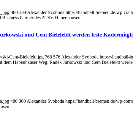
_.jpg
480
384
Alexander Svoboda
https://handball-bremen.de/wp-co
ial Business Partner des ATSV Habenhausen
rkowski und Cem Bielefeldt werden feste Kadermitgli
wski-Cem-Bielefeld.jpg
768
576
Alexander Svoboda
https://handball
auf dem Habenhauser Weg: Radek Jurkowski und Cem Bielefeldt werden 
n.jpg
480
360
Alexander Svoboda
https://handball-bremen.de/wp-con
ausen