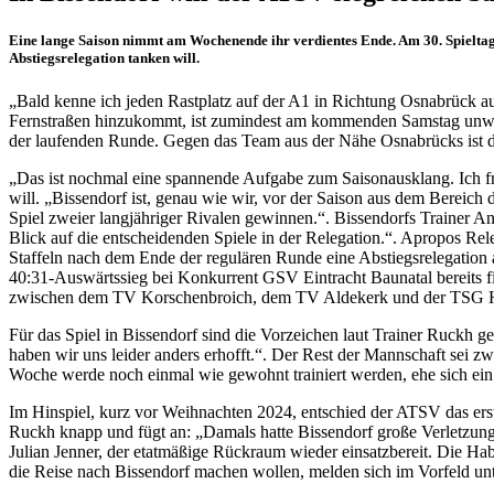
Eine lange Saison nimmt am Wochenende ihr verdientes Ende. Am 30. Spieltag i
Abstiegsrelegation tanken will.
„Bald kenne ich jeden Rastplatz auf der A1 in Richtung Osnabrück 
Fernstraßen hinzukommt, ist zumindest am kommenden Samstag unwahr
der laufenden Runde. Gegen das Team aus der Nähe Osnabrücks ist 
„Das ist nochmal eine spannende Aufgabe zum Saisonausklang. Ich fre
will. „Bissendorf ist, genau wie wir, vor der Saison aus dem Bereic
Spiel zweier langjähriger Rivalen gewinnen.“. Bissendorfs Trainer And
Blick auf die entscheidenden Spiele in der Relegation.“. Apropos Rele
Staffeln nach dem Ende der regulären Runde eine Abstiegsrelegation 
40:31-Auswärtssieg bei Konkurrent GSV Eintracht Baunatal bereits fix.
zwischen dem TV Korschenbroich, dem TV Aldekerk und der TSG 
Für das Spiel in Bissendorf sind die Vorzeichen laut Trainer Ruckh 
haben wir uns leider anders erhofft.“. Der Rest der Mannschaft sei z
Woche werde noch einmal wie gewohnt trainiert werden, ehe sich ein 
Im Hinspiel, kurz vor Weihnachten 2024, entschied der ATSV das erst
Ruckh knapp und fügt an: „Damals hatte Bissendorf große Verletzun
Julian Jenner, der etatmäßige Rückraum wieder einsatzbereit. Die Ha
die Reise nach Bissendorf machen wollen, melden sich im Vorfeld un