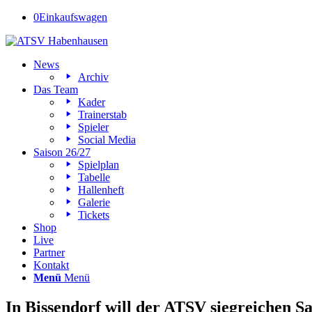
0
Einkaufswagen
News
Archiv
Das Team
Kader
Trainerstab
Spieler
Social Media
Saison 26/27
Spielplan
Tabelle
Hallenheft
Galerie
Tickets
Shop
Live
Partner
Kontakt
Menü
Menü
In Bissendorf will der ATSV siegreichen Sa