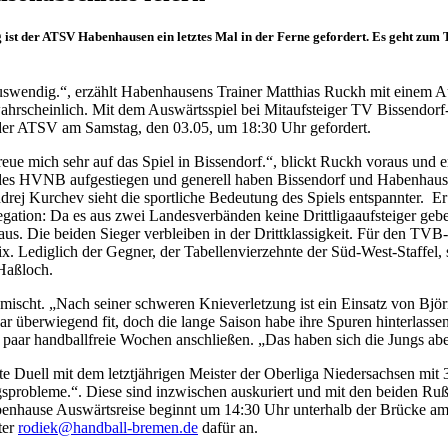
st der ATSV Habenhausen ein letztes Mal in der Ferne gefordert. Es geht zum TV
auswendig.“, erzählt Habenhausens Trainer Matthias Ruckh mit einem A
scheinlich. Mit dem Auswärtsspiel bei Mitaufsteiger TV Bissendorf-Ho
der ATSV am Samstag, den 03.05, um 18:30 Uhr gefordert.
ue mich sehr auf das Spiel in Bissendorf.“, blickt Ruckh voraus und e
h des HVNB aufgestiegen und generell haben Bissendorf und Habenhause
rej Kurchev sieht die sportliche Bedeutung des Spiels entspannter. Er 
gation: Da es aus zwei Landesverbänden keine Drittligaaufsteiger geben
aus. Die beiden Sieger verbleiben in der Drittklassigkeit. Für den TV
 Lediglich der Gegner, der Tabellenvierzehnte der Süd-West-Staffel, ste
Haßloch.
gemischt. „Nach seiner schweren Knieverletzung ist ein Einsatz von Bj
war überwiegend fit, doch die lange Saison habe ihre Spuren hinterlass
paar handballfreie Wochen anschließen. „Das haben sich die Jungs abe
e Duell mit dem letztjährigen Meister der Oberliga Niedersachsen mit 
gsprobleme.“. Diese sind inzwischen auskuriert und mit den beiden R
benhause Auswärtsreise beginnt um 14:30 Uhr unterhalb der Brücke am 
ter
rodiek@handball-bremen.de
dafür an.