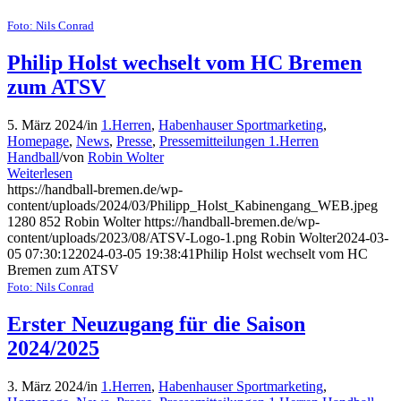
Foto: Nils Conrad
Philip Holst wechselt vom HC Bremen
zum ATSV
5. März 2024
/
in
1.Herren
,
Habenhauser Sportmarketing
,
Homepage
,
News
,
Presse
,
Pressemitteilungen 1.Herren
Handball
/
von
Robin Wolter
Weiterlesen
https://handball-bremen.de/wp-
content/uploads/2024/03/Philipp_Holst_Kabinengang_WEB.jpeg
1280
852
Robin Wolter
https://handball-bremen.de/wp-
content/uploads/2023/08/ATSV-Logo-1.png
Robin Wolter
2024-03-
05 07:30:12
2024-03-05 19:38:41
Philip Holst wechselt vom HC
Bremen zum ATSV
Foto: Nils Conrad
Erster Neuzugang für die Saison
2024/2025
3. März 2024
/
in
1.Herren
,
Habenhauser Sportmarketing
,