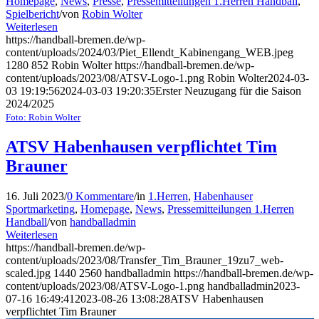
Homepage
,
News
,
Presse
,
Pressemitteilungen 1.Herren Handball
,
Spielbericht
/
von
Robin Wolter
Weiterlesen
https://handball-bremen.de/wp-
content/uploads/2024/03/Piet_Ellendt_Kabinengang_WEB.jpeg
1280
852
Robin Wolter
https://handball-bremen.de/wp-
content/uploads/2023/08/ATSV-Logo-1.png
Robin Wolter
2024-03-
03 19:19:56
2024-03-03 19:20:35
Erster Neuzugang für die Saison
2024/2025
Foto: Robin Wolter
ATSV Habenhausen verpflichtet Tim
Brauner
16. Juli 2023
/
0 Kommentare
/
in
1.Herren
,
Habenhauser
Sportmarketing
,
Homepage
,
News
,
Pressemitteilungen 1.Herren
Handball
/
von
handballadmin
Weiterlesen
https://handball-bremen.de/wp-
content/uploads/2023/08/Transfer_Tim_Brauner_19zu7_web-
scaled.jpg
1440
2560
handballadmin
https://handball-bremen.de/wp-
content/uploads/2023/08/ATSV-Logo-1.png
handballadmin
2023-
07-16 16:49:41
2023-08-26 13:08:28
ATSV Habenhausen
verpflichtet Tim Brauner