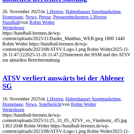
26. November 2025
/
in
1.Herren
,
Habenhauser Sportmarketing
,
Homepage
,
News
,
Presse
,
Pressemitteilungen 1.Herren
Handball
/
von
Robin Wolter
Weiterlesen
https://handball-bremen.de/wp-
content/uploads/2025/11/Danke_Matthias_WEB.jpeg
1800
1440
Robin Wolter
https://handball-bremen.de/wp-
content/uploads/2023/08/ATSV-Logo-1.png
Robin Wolter
2025-11-
26 11:47:22
2025-11-26 11:47:22
Statement der HSM und des ATSV
zur aktuellen Berichterstattung
ATSV verliert auswärts bei der Ahlener
SG
16. November 2025
/
in
1.Herren
,
Habenhauser Sportmarketing
,
Homepage
,
News
,
Spielbericht
/
von
Robin Wolter
Weiterlesen
https://handball-bremen.de/wp-
content/uploads/2025/11/25_10_05_ATSV_vs_Vinnhorst_-05.jpg
1363
2048
Robin Wolter
https://handball-bremen.de/wp-
content/uploads/2023/08/ATSV-Logo-1.png
Robin Wolter
2025-11-