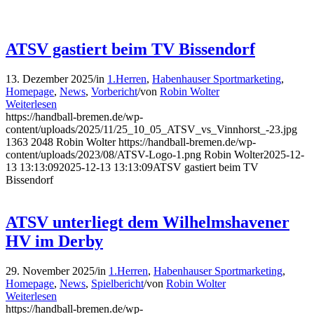
ATSV gastiert beim TV Bissendorf
13. Dezember 2025
/
in
1.Herren
,
Habenhauser Sportmarketing
,
Homepage
,
News
,
Vorbericht
/
von
Robin Wolter
Weiterlesen
https://handball-bremen.de/wp-
content/uploads/2025/11/25_10_05_ATSV_vs_Vinnhorst_-23.jpg
1363
2048
Robin Wolter
https://handball-bremen.de/wp-
content/uploads/2023/08/ATSV-Logo-1.png
Robin Wolter
2025-12-
13 13:13:09
2025-12-13 13:13:09
ATSV gastiert beim TV
Bissendorf
ATSV unterliegt dem Wilhelmshavener
HV im Derby
29. November 2025
/
in
1.Herren
,
Habenhauser Sportmarketing
,
Homepage
,
News
,
Spielbericht
/
von
Robin Wolter
Weiterlesen
https://handball-bremen.de/wp-