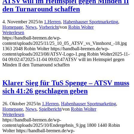
ATSV will im Heimspiel gegen Minden II
den Turnaround schaffen
4. November 2025
/
in
1.Herren
,
Habenhauser Sportmarketing
,
Homepage
,
News
,
Vorbericht
/
von
Robin Wolter
Weiterlesen
https://handball-bremen.de/wp-
content/uploads/2025/11/25_10_05_ATSV_vs_Vinnhorst_-18.jpg
1363
2048
Robin Wolter
https://handball-bremen.de/wp-
content/uploads/2023/08/ATSV-Logo-1.png
Robin Wolter
2025-11-
04 09:02:47
2025-11-04 09:02:47
ATSV will im Heimspiel gegen
Minden II den Turnaround schaffen
Klarer Sieg für TuS Spenge – ATSV muss
sich 41:26 geschlagen geben
26. Oktober 2025
/
in
1.Herren
,
Habenhauser Sportmarketing
,
Homepage
,
News
,
Spielbericht
/
von
Robin Wolter
Weiterlesen
https://handball-bremen.de/wp-
content/uploads/2025/10/Endergebnis_9.jpg
1800
1440
Robin
Wolter
https://handball-bremen.de/wp-