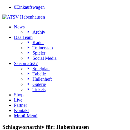
0
Einkaufswagen
News
Archiv
Das Team
Kader
Trainerstab
Spieler
Social Media
Saison 26/27
Spielplan
Tabelle
Hallenheft
Galerie
Tickets
Shop
Live
Partner
Kontakt
Menü
Menü
Schlagwortarchiv für:
Habenhausen