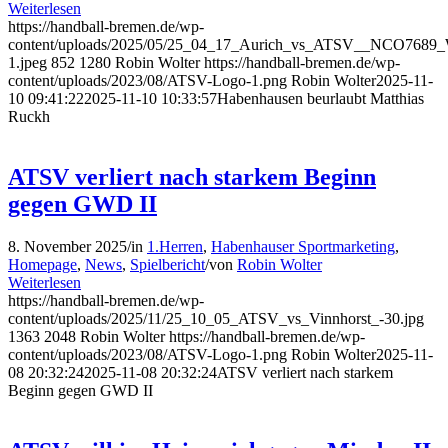
Weiterlesen
https://handball-bremen.de/wp-
content/uploads/2025/05/25_04_17_Aurich_vs_ATSV__NCO7689
1.jpeg
852
1280
Robin Wolter
https://handball-bremen.de/wp-
content/uploads/2023/08/ATSV-Logo-1.png
Robin Wolter
2025-11-
10 09:41:22
2025-11-10 10:33:57
Habenhausen beurlaubt Matthias
Ruckh
ATSV verliert nach starkem Beginn
gegen GWD II
8. November 2025
/
in
1.Herren
,
Habenhauser Sportmarketing
,
Homepage
,
News
,
Spielbericht
/
von
Robin Wolter
Weiterlesen
https://handball-bremen.de/wp-
content/uploads/2025/11/25_10_05_ATSV_vs_Vinnhorst_-30.jpg
1363
2048
Robin Wolter
https://handball-bremen.de/wp-
content/uploads/2023/08/ATSV-Logo-1.png
Robin Wolter
2025-11-
08 20:32:24
2025-11-08 20:32:24
ATSV verliert nach starkem
Beginn gegen GWD II