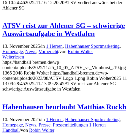
16 10:24:46
2025-11-16 12:20:20
ATSV verliert auswärts bei der
Ahlener SG
ATSV reist zur Ahlener SG – schwierige
Auswärtsaufgabe in Westfalen
13. November 2025
/
in
1.Herren
,
Habenhauser Sportmarketing
,
Homepage
,
News
,
Vorbericht
/
von
Robin Wolter
Weiterlesen
https://handball-bremen.de/wp-
content/uploads/2025/11/25_10_05_ATSV_vs_Vinnhorst_-19.jpg
1365
2048
Robin Wolter
https://handball-bremen.de/wp-
content/uploads/2023/08/ATSV-Logo-1.png
Robin Wolter
2025-11-
13 09:28:45
2025-11-13 09:28:45
ATSV reist zur Ahlener SG –
schwierige Auswärtsaufgabe in Westfalen
Habenhausen beurlaubt Matthias Ruckh
10. November 2025
/
in
1.Herren
,
Habenhauser Sportmarketing
,
Homepage
,
News
,
Presse
,
Pressemitteilungen 1.Herren
Handball
/
von
Robin Wolter