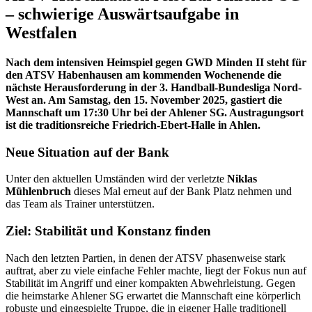
– schwierige Auswärtsaufgabe in
Westfalen
Nach dem intensiven Heimspiel gegen GWD Minden II steht für
den
ATSV Habenhausen
am kommenden Wochenende die
nächste Herausforderung in der
3. Handball-Bundesliga Nord-
West
an. Am
Samstag, den 15. November 2025
, gastiert die
Mannschaft um
17:30 Uhr
bei der
Ahlener SG
. Austragungsort
ist die traditionsreiche
Friedrich-Ebert-Halle
in Ahlen.
Neue Situation auf der Bank
Unter den aktuellen Umständen wird der verletzte
Niklas
Mühlenbruch
dieses Mal erneut auf der Bank Platz nehmen und
das Team als Trainer unterstützen.
Ziel: Stabilität und Konstanz finden
Nach den letzten Partien, in denen der ATSV phasenweise stark
auftrat, aber zu viele einfache Fehler machte, liegt der Fokus nun auf
Stabilität im Angriff und einer kompakten Abwehrleistung. Gegen
die heimstarke Ahlener SG erwartet die Mannschaft eine körperlich
robuste und eingespielte Truppe, die in eigener Halle traditionell