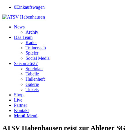
0
Einkaufswagen
News
Archiv
Das Team
Kader
Trainerstab
Spieler
Social Media
Saison 26/27
Spielplan
Tabelle
Hallenheft
Galerie
Tickets
Shop
Live
Partner
Kontakt
Menü
Menü
ATSV Habenhausen reist zur Ahlener SG