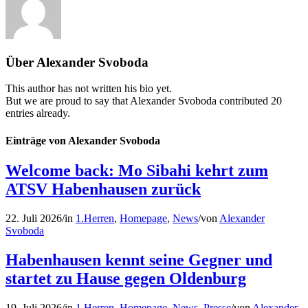
Über
Alexander Svoboda
This author has not written his bio yet.
But we are proud to say that
Alexander Svoboda
contributed 20
entries already.
Einträge von Alexander Svoboda
Welcome back: Mo Sibahi kehrt zum
ATSV Habenhausen zurück
22. Juli 2026
/
in
1.Herren
,
Homepage
,
News
/
von
Alexander
Svoboda
Habenhausen kennt seine Gegner und
startet zu Hause gegen Oldenburg
19. Juli 2026
/
in
1.Herren
,
Homepage
,
News
,
Presse
/
von
Alexander