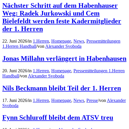
Nächster Schritt auf dem Habenhauser
Weg: Radek Jurkowski und Cem
Bielefeldt werden feste Kadermitglieder
der 1. Herren
22. Juni 2026
/
in
1.Herren
,
Homepage
,
News
,
Pressemitteilungen
1.Herren Handball
/
von
Alexander Svoboda
Jonas Millahn verlängert in Habenhausen
20. Juni 2026
/
in
1.Herren
,
Homepage
,
Pressemitteilungen 1.Herren
Handball
/
von
Alexander Svoboda
Nils Beckmann bleibt Teil der 1. Herren
17. Juni 2026
/
in
1.Herren
,
Homepage
,
News
,
Presse
/
von
Alexander
Svoboda
Fynn Schluroff bleibt dem ATSV treu