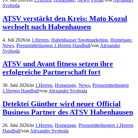
Svoboda
ATSV verstärkt den Kreis: Mato Kozul
wechselt nach Habenhausen
4. Juli 2026
/
in
1.Herren
,
Habenhauser Sportmarketing
,
Homepage
,
News
,
Pressemitteilungen 1.Herren Handball
/
von
Alexander
Svoboda
ATSV und Avant fitness setzen ihre
erfolgreiche Partnerschaft fort
30. Juni 2026
/
in
1.Herren
,
Homepage
,
News
,
Pressemitteilungen
1.Herren Handball
/
von
Alexander Svoboda
Detektei Günther wird neuer Official
Business Partner des ATSV Habenhausen
26. Juni 2026
/
in
1.Herren
,
Homepage
,
Pressemitteilungen 1.Herren
Handball
/
von
Alexander Svoboda