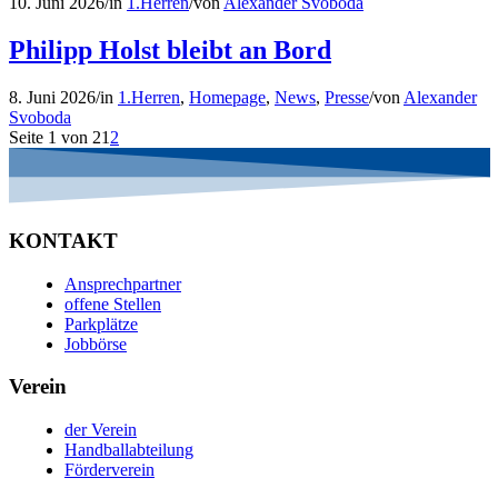
10. Juni 2026
/
in
1.Herren
/
von
Alexander Svoboda
Philipp Holst bleibt an Bord
8. Juni 2026
/
in
1.Herren
,
Homepage
,
News
,
Presse
/
von
Alexander
Svoboda
Seite 1 von 2
1
2
KONTAKT
Ansprechpartner
offene Stellen
Parkplätze
Jobbörse
Verein
der Verein
Handballabteilung
Förderverein