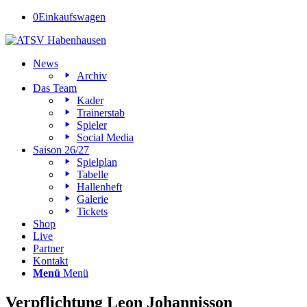
0
Einkaufswagen
News
Archiv
Das Team
Kader
Trainerstab
Spieler
Social Media
Saison 26/27
Spielplan
Tabelle
Hallenheft
Galerie
Tickets
Shop
Live
Partner
Kontakt
Menü
Menü
Verpflichtung Leon Johannisson