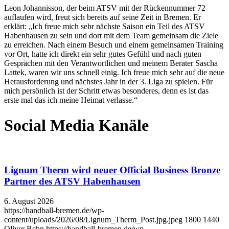
Leon Johannisson, der beim ATSV mit der Rückennummer 72
auflaufen wird, freut sich bereits auf seine Zeit in Bremen. Er
erklärt: „Ich freue mich sehr nächste Saison ein Teil des ATSV
Habenhausen zu sein und dort mit dem Team gemeinsam die Ziele
zu erreichen. Nach einem Besuch und einem gemeinsamen Training
vor Ort, hatte ich direkt ein sehr gutes Gefühl und nach guten
Gesprächen mit den Verantwortlichen und meinem Berater Sascha
Lattek, waren wir uns schnell einig. Ich freue mich sehr auf die neue
Herausforderung und nächstes Jahr in der 3. Liga zu spielen. Für
mich persönlich ist der Schritt etwas besonderes, denn es ist das
erste mal das ich meine Heimat verlasse.“
Social Media Kanäle
Lignum Therm wird neuer Official Business Bronze
Partner des ATSV Habenhausen
6. August 2026
https://handball-bremen.de/wp-
content/uploads/2026/08/Lignum_Therm_Post.jpg.jpeg
1800
1440
Oliver Behn
https://handball-bremen.de/wp-