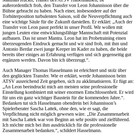
außerordentlich froh, den Transfer von Leon Johannisson über die
Bühne gebracht zu haben. Nach einer, insbesondere auf der
Torhüterposition turbulenten Saison, soll die Neuverpflichtung auch
eine wichtige Säule für die Zukunft darstellen. Er erklärt: „Auch der
Transfer von Leon passt perfekt in unser Profil. Wir wollen mit
jungen Leuten eine entwicklungsfähige Mannschaft mit Potenzial
aufbauen. Das ist unser Mantra. Leon hat im Probetraining einen
überzeugenden Eindruck gemacht und wir sind froh, mit ihm und
Antonio Berdar zwei junge Keeper im Kader zu haben, die beide
bereits über einiges an Erfahrung verfügen und sich gegenseitig gut
ergänzen werden. Davon bin ich überzeugt.“.
Auch Manager Thomas Hasselmann ist erleichtert und stolz über
den geglückten Transfer. Wie er erklärt, werde Johannisson beim
ATSV ausreichend Zeit gegeben, sich zu akklimatisieren. Er fügt an:
„An Leon beeindruckt mich am meisten seine professionelle
Einstellung kombiniert mit seiner enormen Entschlossenheit. Er wird
für uns ein ganz wichtiger Baustein für die kommenden Jahre.“.
Bedanken tut sich Hasselmann obendrein bei Johannisson’s
Spielerberater Sascha Lattek, ohne den, wie er sagt, die
Verpflichtung nicht möglich gewesen wäre. „Die Zusammenarbeit
mit Sascha Lattek war von Beginn an sehr positiv und zielführend.
Ich möchte mich bei ihm ausdrücklich für die professionelle
Zusammenarbeit bedanken.“, schildert Hasselmann.