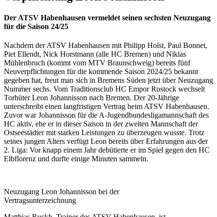
Der ATSV Habenhausen vermeldet seinen sechsten Neuzugang
für die Saison 24/25
Nachdem der ATSV Habenhausen mit Philipp Holst, Paul Bonnet,
Piet Ellendt, Nick Horstmann (alle HC Bremen) und Niklas
Mühlenbruch (kommt vom MTV Braunschweig) bereits fünf
Neuverpflichtungen für die kommende Saison 2024/25 bekannt
gegeben hat, freut man sich in Bremens Süden jetzt über Neuzugang
Nummer sechs. Vom Traditionsclub HC Empor Rostock wechselt
Torhüter Leon Johannisson nach Bremen. Der 20-Jährige
unterschreibt einen langfristigen Vertrag beim ATSV Habenhausen.
Zuvor war Johannisson für die A-Jugendbundesligamannschaft des
HC aktiv, ehe er in dieser Saison in der zweiten Mannschaft der
Ostseestädter mit starken Leistungen zu überzeugen wusste. Trotz
seines jungen Alters verfügt Leon bereits über Erfahrungen aus der
2. Liga: Vor knapp einem Jahr debütierte er im Spiel gegen den HC
Elbflorenz und durfte einige Minuten sammeln.
Neuzugang Leon Johannisson bei der
Vertragsunterzeichnung
Matthias Ruckh, Trainer des ATSV Habenhausen, ist