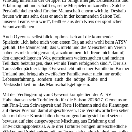
Wirkung innerhalb der Gruppe. Er bringt Energie, Leidenschaft und
Erfahrung mit und schafft es, seine Mitspieler mitzureißen. Solche
Persönlichkeiten sind für eine Mannschaft enorm wichtig. Deshalb
freuen wir uns sehr, dass er auch in der kommenden Saison Teil
unseres Teams sein wird“, heißt es aus dem Kreis der sportlichen
Verantwortlichen.
Auch Oyewusi selbst blickt optimistisch auf die kommende
Spielzeit: „Ich habe mich vom ersten Tag an sehr wohl beim ATSV
gefühlt. Die Mannschaft, das Umfeld und die Menschen im Verein
haben es mir leicht gemacht, anzukommen. Ich freue mich darauf,
den eingeschlagenen Weg gemeinsam weiterzugehen und meinen
Teil dazu beizutragen, dass wir als Team erfolgreich sind.“. Der als
Tankstellenpächter tätige Oyewusi lebt mit seiner Familie im Bremer
Umland und bringt als zweifacher Familienvater nicht nur große
Lebenserfahrung, sondern auch die nötige Ruhe und
Verlässlichkeit in das Mannschaftsgefüge ein.
Mit der Verlängerung von Oyewusi komplettiert der ATSV
Habenhausen sein Torhütertrio für die Saison 2026/27. Gemeinsam
mit Finn-Luca Schwagereit und Fiete Hoffmann sind die Planungen
auf dieser Position damit abgeschlossen. Die Verantwortlichen sehen
sich mit dieser Konstellation hervorragend aufgestellt und setzen
bewusst auf eine ausgewogene Mischung aus Erfahrung und
Entwicklungspotenzial. Alle drei Torhüter bringen unterschiedliche
Stärken und Spielweisen mit, ergänzen sich dadurch ideal und sollen