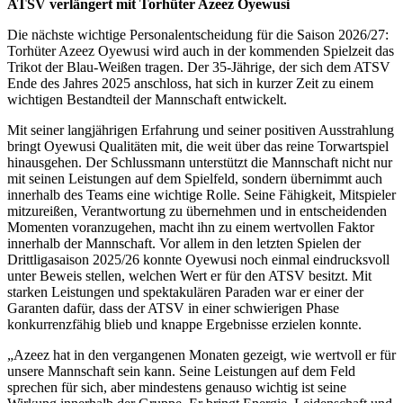
ATSV verlängert mit Torhüter Azeez Oyewusi
Die nächste wichtige Personalentscheidung für die Saison 2026/27:
Torhüter Azeez Oyewusi wird auch in der kommenden Spielzeit das
Trikot der Blau-Weißen tragen. Der 35-Jährige, der sich dem ATSV
Ende des Jahres 2025 anschloss, hat sich in kurzer Zeit zu einem
wichtigen Bestandteil der Mannschaft entwickelt.
Mit seiner langjährigen Erfahrung und seiner positiven Ausstrahlung
bringt Oyewusi Qualitäten mit, die weit über das reine Torwartspiel
hinausgehen. Der Schlussmann unterstützt die Mannschaft nicht nur
mit seinen Leistungen auf dem Spielfeld, sondern übernimmt auch
innerhalb des Teams eine wichtige Rolle. Seine Fähigkeit, Mitspieler
mitzureißen, Verantwortung zu übernehmen und in entscheidenden
Momenten voranzugehen, macht ihn zu einem wertvollen Faktor
innerhalb der Mannschaft. Vor allem in den letzten Spielen der
Drittligasaison 2025/26 konnte Oyewusi noch einmal eindrucksvoll
unter Beweis stellen, welchen Wert er für den ATSV besitzt. Mit
starken Leistungen und spektakulären Paraden war er einer der
Garanten dafür, dass der ATSV in einer schwierigen Phase
konkurrenzfähig blieb und knappe Ergebnisse erzielen konnte.
„Azeez hat in den vergangenen Monaten gezeigt, wie wertvoll er für
unsere Mannschaft sein kann. Seine Leistungen auf dem Feld
sprechen für
sich, aber mindestens genauso wichtig ist seine