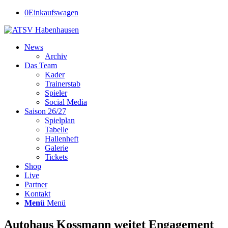
0
Einkaufswagen
News
Archiv
Das Team
Kader
Trainerstab
Spieler
Social Media
Saison 26/27
Spielplan
Tabelle
Hallenheft
Galerie
Tickets
Shop
Live
Partner
Kontakt
Menü
Menü
Autohaus Kossmann weitet Engagement