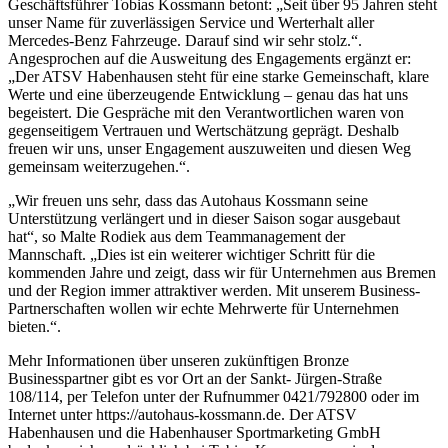
Geschäftsführer Tobias Kossmann betont: „Seit über 95 Jahren steht
unser Name für zuverlässigen Service und Werterhalt aller
Mercedes-Benz Fahrzeuge. Darauf sind wir sehr stolz.“.
Angesprochen auf die Ausweitung des Engagements ergänzt er:
„Der ATSV Habenhausen steht für eine starke Gemeinschaft, klare
Werte und eine überzeugende Entwicklung – genau das hat uns
begeistert. Die Gespräche mit den Verantwortlichen waren von
gegenseitigem Vertrauen und Wertschätzung geprägt. Deshalb
freuen wir uns, unser Engagement auszuweiten und diesen Weg
gemeinsam weiterzugehen.“.
„Wir freuen uns sehr, dass das Autohaus Kossmann seine
Unterstützung verlängert und in dieser Saison sogar ausgebaut
hat“, so Malte Rodiek aus dem Teammanagement der
Mannschaft. „Dies ist ein weiterer wichtiger Schritt für die
kommenden Jahre und zeigt, dass wir für Unternehmen aus Bremen
und der Region immer attraktiver werden. Mit unserem Business-
Partnerschaften wollen wir echte Mehrwerte für Unternehmen
bieten.“.
Mehr Informationen über unseren zukünftigen Bronze
Businesspartner gibt es vor Ort an der Sankt- Jürgen-Straße
108/114, per Telefon unter der Rufnummer 0421/792800 oder im
Internet unter https://autohaus-kossmann.de. Der ATSV
Habenhausen und die Habenhauser Sportmarketing GmbH