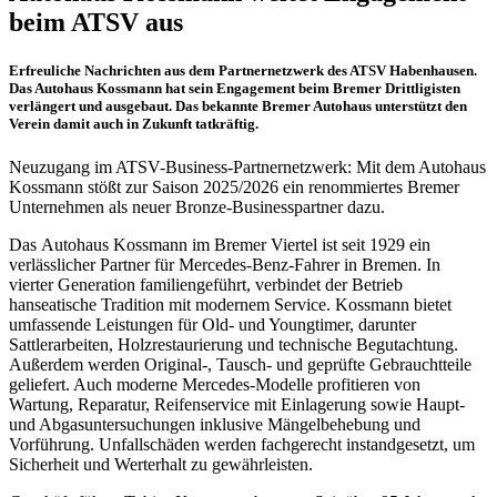
beim ATSV aus
Erfreuliche Nachrichten aus dem Partnernetzwerk des ATSV Habenhausen.
Das Autohaus Kossmann hat sein Engagement beim Bremer Drittligisten
verlängert und ausgebaut. Das bekannte Bremer Autohaus unterstützt den
Verein damit auch in Zukunft tatkräftig.
Neuzugang im ATSV-Business-Partnernetzwerk: Mit dem Autohaus
Kossmann stößt zur Saison 2025/2026 ein renommiertes Bremer
Unternehmen als neuer Bronze-Businesspartner dazu.
Das Autohaus Kossmann im Bremer Viertel ist seit 1929 ein
verlässlicher Partner für Mercedes-Benz-Fahrer in Bremen. In
vierter Generation familiengeführt, verbindet der Betrieb
hanseatische Tradition mit modernem Service. Kossmann bietet
umfassende Leistungen für Old- und Youngtimer, darunter
Sattlerarbeiten, Holzrestaurierung und technische Begutachtung.
Außerdem werden Original-, Tausch- und geprüfte Gebrauchtteile
geliefert. Auch moderne Mercedes-Modelle profitieren von
Wartung, Reparatur, Reifenservice mit Einlagerung sowie Haupt-
und Abgasuntersuchungen inklusive Mängelbehebung und
Vorführung. Unfallschäden werden fachgerecht instandgesetzt, um
Sicherheit und Werterhalt zu gewährleisten.