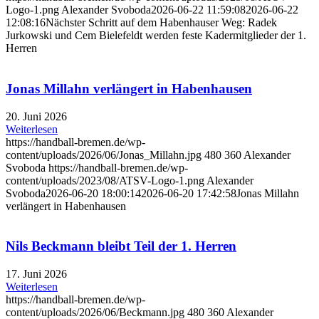
Logo-1.png
Alexander Svoboda
2026-06-22 11:59:08
2026-06-22
12:08:16
Nächster Schritt auf dem Habenhauser Weg: Radek
Jurkowski und Cem Bielefeldt werden feste Kadermitglieder der 1.
Herren
Jonas Millahn verlängert in Habenhausen
20. Juni 2026
Weiterlesen
https://handball-bremen.de/wp-
content/uploads/2026/06/Jonas_Millahn.jpg
480
360
Alexander
Svoboda
https://handball-bremen.de/wp-
content/uploads/2023/08/ATSV-Logo-1.png
Alexander
Svoboda
2026-06-20 18:00:14
2026-06-20 17:42:58
Jonas Millahn
verlängert in Habenhausen
Nils Beckmann bleibt Teil der 1. Herren
17. Juni 2026
Weiterlesen
https://handball-bremen.de/wp-
content/uploads/2026/06/Beckmann.jpg
480
360
Alexander