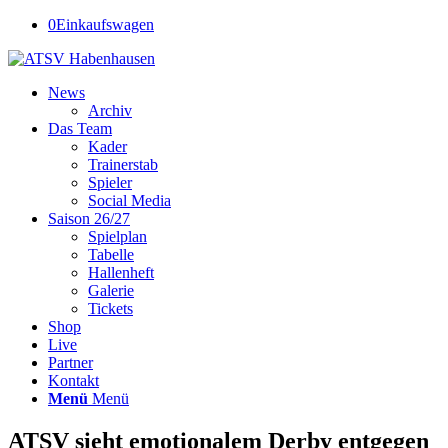
0
Einkaufswagen
News
Archiv
Das Team
Kader
Trainerstab
Spieler
Social Media
Saison 26/27
Spielplan
Tabelle
Hallenheft
Galerie
Tickets
Shop
Live
Partner
Kontakt
Menü
Menü
ATSV sieht emotionalem Derby entgegen