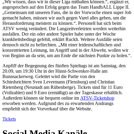
„Wir wissen, dass wir in dieser Liga mithalten können.“, ergänzt er,
angesprochen auf den Erfolg gegen das Team HandbALL Lippe II.
„Gemeinsam mit unseren Fans, die in der Vorwoche einen super Job
gemacht haben, müssen wir auch gegen Varel alles geben, um die
Herausforderung meistern zu können.“. Personell hat sich beim
ATSV wenig verändert. Die Langzeitverletzten werden weiterhin
ausfallen. Der ein oder andere Spieler habe unter der Woche
krankheitsbedingt gefehlt, erklärt Ruckh. Weitere Ausfälle seien
dennoch nicht zu befürchten. „Mit einer leidenschaftlichen und
konzentrierten Leistung, im Angriff und in der Abwehr, wollen wir
von Beginn an da sein, um am Ende die nächsten Punkte zu holen.“.
Anpfiff der Begegnung des fünften Spieltags ist am Samstag, den
20.09, um 19:30 Uhr in der Hinni-Schwenker-Halle am
Bunnsackerweg. Geleitet wird die Partie von den
Schiedsrichtern Sven Levermann (Flensburg) und Christian
Rietenberg (Neustadt am Rübenberge). Tickets sind für 11 Euro
(Vollzahler) und 9 Euro (ermäßigt) an der Tageskasse erhältlich.
Außerdem können sie bequem online im
ATSV-Ticketshop
erworben werden. Aufgrund des zu erwartenden Andrangs
empfiehlt sich der Vorverkauf über die Website.
Tickets
Social Media Kanäle