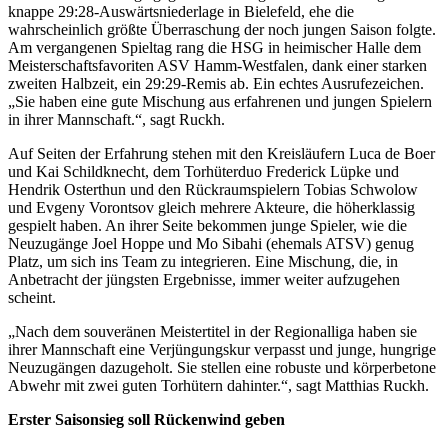
knappe 29:28-Auswärtsniederlage in Bielefeld, ehe die
wahrscheinlich größte Überraschung der noch jungen Saison folgte.
Am vergangenen Spieltag rang die HSG in heimischer Halle dem
Meisterschaftsfavoriten ASV Hamm-Westfalen, dank einer starken
zweiten Halbzeit, ein 29:29-Remis ab. Ein echtes Ausrufezeichen.
„Sie haben eine gute Mischung aus erfahrenen und jungen Spielern
in ihrer Mannschaft.“, sagt Ruckh.
Auf Seiten der Erfahrung stehen mit den Kreisläufern Luca de Boer
und Kai Schildknecht, dem Torhüterduo Frederick Lüpke und
Hendrik Osterthun und den Rückraumspielern Tobias Schwolow
und Evgeny Vorontsov gleich mehrere Akteure, die höherklassig
gespielt haben. An ihrer Seite bekommen junge Spieler, wie die
Neuzugänge Joel Hoppe und Mo Sibahi (ehemals ATSV) genug
Platz, um sich ins Team zu integrieren. Eine Mischung, die, in
Anbetracht der jüngsten Ergebnisse, immer weiter aufzugehen
scheint.
„Nach dem souveränen Meistertitel in der Regionalliga haben sie
ihrer Mannschaft eine Verjüngungskur verpasst und junge, hungrige
Neuzugängen dazugeholt. Sie stellen eine robuste und körperbetone
Abwehr mit zwei guten Torhütern dahinter.“, sagt Matthias Ruckh.
Erster Saisonsieg soll Rückenwind geben