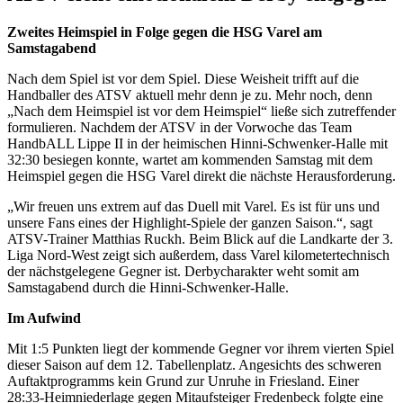
Zweites Heimspiel in Folge gegen die HSG Varel am
Samstagabend
Nach dem Spiel ist vor dem Spiel. Diese Weisheit trifft auf die
Handballer des ATSV aktuell mehr denn je zu. Mehr noch, denn
„Nach dem Heimspiel ist vor dem Heimspiel“ ließe sich zutreffender
formulieren. Nachdem der ATSV in der Vorwoche das Team
HandbALL Lippe II in der heimischen Hinni-Schwenker-Halle mit
32:30 besiegen konnte, wartet am kommenden Samstag mit dem
Heimspiel gegen die HSG Varel direkt die nächste Herausforderung.
„Wir freuen uns extrem auf das Duell mit Varel. Es ist für uns und
unsere Fans eines der Highlight-Spiele der ganzen Saison.“, sagt
ATSV-Trainer Matthias Ruckh. Beim Blick auf die Landkarte der 3.
Liga Nord-West zeigt sich außerdem, dass Varel kilometertechnisch
der nächstgelegene Gegner ist. Derbycharakter weht somit am
Samstagabend durch die Hinni-Schwenker-Halle.
Im Aufwind
Mit 1:5 Punkten liegt der kommende Gegner vor ihrem vierten Spiel
dieser Saison auf dem 12. Tabellenplatz. Angesichts des schweren
Auftaktprogramms kein Grund zur Unruhe in Friesland. Einer
28:33-Heimniederlage gegen Mitaufsteiger Fredenbeck folgte eine