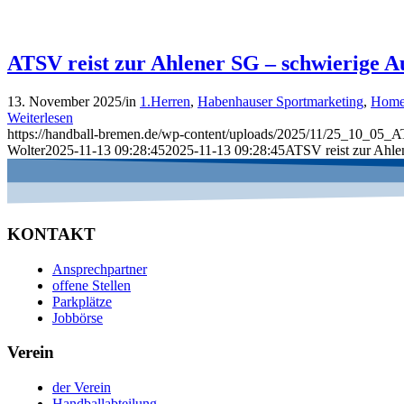
ATSV reist zur Ahlener SG – schwierige A
13. November 2025
/
in
1.Herren
,
Habenhauser Sportmarketing
,
Home
Weiterlesen
https://handball-bremen.de/wp-content/uploads/2025/11/25_10_05_
Wolter
2025-11-13 09:28:45
2025-11-13 09:28:45
ATSV reist zur Ahle
KONTAKT
Ansprechpartner
offene Stellen
Parkplätze
Jobbörse
Verein
der Verein
Handballabteilung