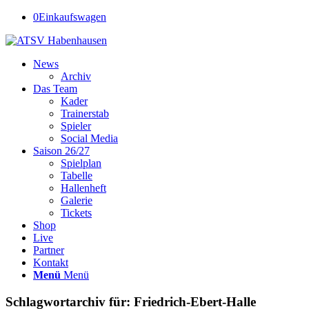
0
Einkaufswagen
News
Archiv
Das Team
Kader
Trainerstab
Spieler
Social Media
Saison 26/27
Spielplan
Tabelle
Hallenheft
Galerie
Tickets
Shop
Live
Partner
Kontakt
Menü
Menü
Schlagwortarchiv für:
Friedrich-Ebert-Halle