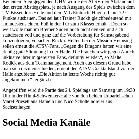
Bei einem Sieg gegen den OHV würde der ATSV den Abstand auf
den ersten Abstiegsplatz, je nach Ausgang des Spiels zwischen dem
TV Bissendorf-Holte und dem VfL Eintracht Hagen II, auf 7-9
Punkte ausbauen. Das sei laut Trainer Ruckh gleichbedeutend mit
„mindestens einem Fuß in der Tür zum Klassenerhalt“. Doch so
weit wolle man im Bremer Süden noch nicht denken und sich
stattdessen voll und ganz auf die Vorbereitung für Samstagabend
konzentrieren, versichert Ruckh. Helfen bei der Mission Heimsieg
sollen erneut die ATSV-Fans. „Gegen die Dragons hatten wir eine
richtig gute Stimmung in der Halle. Die brauchen wir gegen Aurich,
inklusive ihrer mitgereisten Fans, definitiv wieder.“, so Malte
Rodiek aus dem Teammanagement. Auch aus diesem Grund habe
man sich dazu entschieden, erneut den ATSV-Cocktailstand vor der
Halle anzubieten. „Die Aktion ist letzte Woche richtig gut
angekommen.“, ergänzt er.
Angepfiffen wird die Partie des 24. Spieltags am Samstag um 19:30
Uhr in der Hinni-Schwenker-Halle von den beiden Unparteiischen
Marel Priesett aus Hameln und Nico Schöttelndreier aus
Sachsenhagen.
Social Media Kanäle