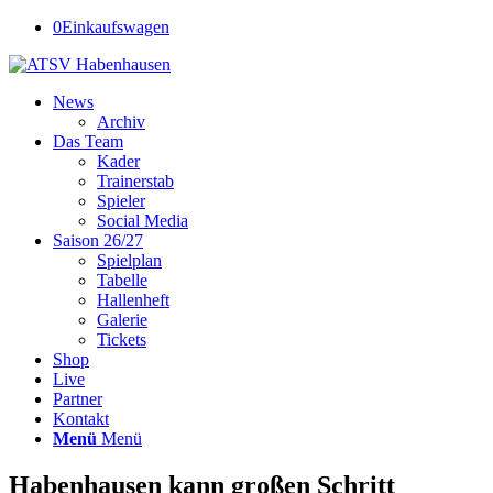
0
Einkaufswagen
News
Archiv
Das Team
Kader
Trainerstab
Spieler
Social Media
Saison 26/27
Spielplan
Tabelle
Hallenheft
Galerie
Tickets
Shop
Live
Partner
Kontakt
Menü
Menü
Habenhausen kann großen Schritt