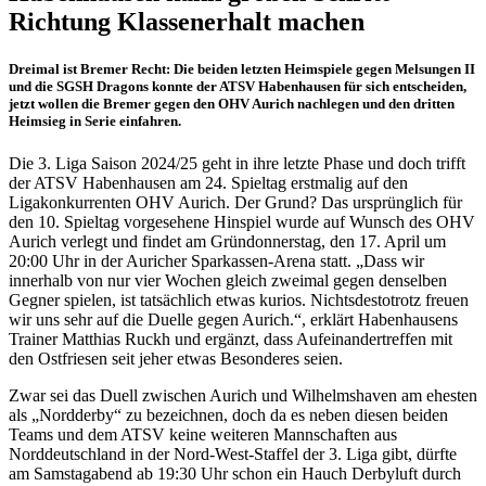
Richtung Klassenerhalt machen
Dreimal ist Bremer Recht: Die beiden letzten Heimspiele gegen Melsungen II
und die SGSH Dragons konnte der ATSV Habenhausen für sich entscheiden,
jetzt wollen die Bremer gegen den OHV Aurich nachlegen und den dritten
Heimsieg in Serie einfahren.
Die 3. Liga Saison 2024/25 geht in ihre letzte Phase und doch trifft
der ATSV Habenhausen am 24. Spieltag erstmalig auf den
Ligakonkurrenten OHV Aurich. Der Grund? Das ursprünglich für
den 10. Spieltag vorgesehene Hinspiel wurde auf Wunsch des OHV
Aurich verlegt und findet am Gründonnerstag, den 17. April um
20:00 Uhr in der Auricher Sparkassen-Arena statt. „Dass wir
innerhalb von nur vier Wochen gleich zweimal gegen denselben
Gegner spielen, ist tatsächlich etwas kurios. Nichtsdestotrotz freuen
wir uns sehr auf die Duelle gegen Aurich.“, erklärt Habenhausens
Trainer Matthias Ruckh und ergänzt, dass Aufeinandertreffen mit
den Ostfriesen seit jeher etwas Besonderes seien.
Zwar sei das Duell zwischen Aurich und Wilhelmshaven am ehesten
als „Nordderby“ zu bezeichnen, doch da es neben diesen beiden
Teams und dem ATSV keine weiteren Mannschaften aus
Norddeutschland in der Nord-West-Staffel der 3. Liga gibt, dürfte
am Samstagabend ab 19:30 Uhr schon ein Hauch Derbyluft durch