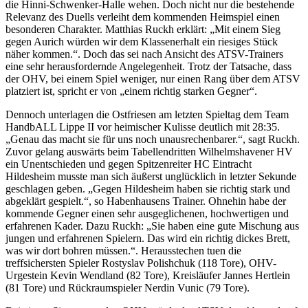
die Hinni-Schwenker-Halle wehen. Doch nicht nur die bestehende
Relevanz des Duells verleiht dem kommenden Heimspiel einen
besonderen Charakter. Matthias Ruckh erklärt: „Mit einem Sieg
gegen Aurich würden wir dem Klassenerhalt ein riesiges Stück
näher kommen.“. Doch das sei nach Ansicht des ATSV-Trainers
eine sehr herausfordernde Angelegenheit. Trotz der Tatsache, dass
der OHV, bei einem Spiel weniger, nur einen Rang über dem ATSV
platziert ist, spricht er von „einem richtig starken Gegner“.
Dennoch unterlagen die Ostfriesen am letzten Spieltag dem Team
HandbALL Lippe II vor heimischer Kulisse deutlich mit 28:35.
„Genau das macht sie für uns noch unausrechenbarer.“, sagt Ruckh.
Zuvor gelang auswärts beim Tabellendritten Wilhelmshavener HV
ein Unentschieden und gegen Spitzenreiter HC Eintracht
Hildesheim musste man sich äußerst unglücklich in letzter Sekunde
geschlagen geben. „Gegen Hildesheim haben sie richtig stark und
abgeklärt gespielt.“, so Habenhausens Trainer. Ohnehin habe der
kommende Gegner einen sehr ausgeglichenen, hochwertigen und
erfahrenen Kader. Dazu Ruckh: „Sie haben eine gute Mischung aus
jungen und erfahrenen Spielern. Das wird ein richtig dickes Brett,
was wir dort bohren müssen.“. Herausstechen tuen die
treffsichersten Spieler Rostyslav Polishchuk (118 Tore), OHV-
Urgestein Kevin Wendland (82 Tore), Kreisläufer Jannes Hertlein
(81 Tore) und Rückraumspieler Nerdin Vunic (79 Tore).