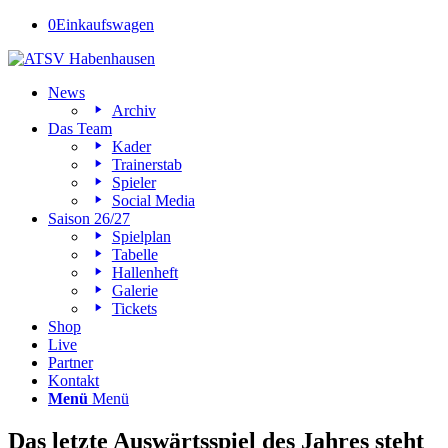
0
Einkaufswagen
News
Archiv
Das Team
Kader
Trainerstab
Spieler
Social Media
Saison 26/27
Spielplan
Tabelle
Hallenheft
Galerie
Tickets
Shop
Live
Partner
Kontakt
Menü
Menü
Das letzte Auswärtsspiel des Jahres steht