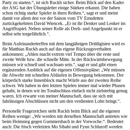
Party zu starten.“, ist sich Ruckh sicher. Beim Blick auf den Kader
der ASG hat der Übungsleiter einige Stärken erkannt. Die haben
schon richtig starke Spieler in ihren Reihen.“, sagt er und meint
damit vor allem den vor der Saison vom TV Emsdetten
zurückgekehrten David Wiencek. „Er ist ihr Denker und Lenker im
Angriffsspiel. Neben seiner Rolle als Dreh- und Angelpunkt ist er
selbst sehr torgefährlich.“.
Beim Aufeinandertreffen mit dem langjährigen Drittligisten wird es
für Matthias Ruckh auch auf das eigene Rückzugsverhalten
ankommen: „Ahlen macht extrem viel Tempo über die erste und
zweite Welle bzw. die schnelle Mitte. In der Rückwärtsbewegung
müssen wir schnell und wachsam sein.“, sagt er und gibt einen
ergänzenden Ausblick auf die eigenen Offensivpläne: „Wir müssen
die Abwehr mit schnellen Abläufen in Bewegung bekommen. Der
körperlich starke Innenblock macht Würfe aus der zweiten Reihe
schwer. Wir haben in den letzten Spielen immer mal wieder Phasen
gehabt, in denen wir im Torabschluss einfach nicht zielstrebig genug
waren. Ich erwarte von meiner Mannschaft, dass sie sich mit
fahrlässigen Abschlüssen nicht um den verdienten Lohn bringt.“.
Personelle Fragezeichen sieht Ruckh beim Blick auf die eigenen
Reihen wenige: „Wir werden mit derselben Mannschaft antreten wie
beim Heimsieg gegen Gummersbach in der Vorwoche.“. Bedeutet
auch: Die frisch verletzten Mo Sibahi und Fynn Schluroff werden