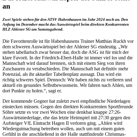
an
Zwei Spiele stehen für den ATSV Habenhausen im Jahr 2024 noch an. Den
Anfang im Dezember macht das Auswärtsspiel beim direkten Konkurrenten
HLZ Ahlener SG am Samstagabend.
Die Favoritenrolle ist für Habenhausens Trainer Matthias Ruckh vor
dem schweren Auswärtsspiel bei der Ahlener SG eindeutig. „Wir
stehen tabellarisch zwar besser dar, doch die ASG ist für mich der
klare Favorit. In der Friedrich-Ebert-Halle ist immer viel los und die
Mannschaft wird darauf brennen, sich mit einem Sieg von ihren
Zuschauern zu verabschieden. Die Mannschaft hat definitiv mehr
Potenzial, als ihr aktueller Tabellenplatz aussagt. Das wird ein
richtig schweres Spiel. Dennoch: Wir haben nichts zu verlieren und
aktuell ein gesundes Selbstbewusstsein. Wir fahren nach Ahlen, um
dort Punkte zu holen.“, sagt er.
Der kommende Gegner hat zuletzt zwei empfindliche Niederlagen
einstecken müssen. Gegen den direkten Konkurrenten Sportfreunde
Söhre setzte es vor zwei Wochen eine denkbar knappe 27:26-
Auswärtsniederlage, ehe das letzte Heimspiel mit 27:30 gegen den
Aufsteiger VfL Eintracht Hagen II verloren ging. „Ahlen wird
Wiedergutmachung betreiben wollen, auch um mit einem guten
Gefühl in die anschließend in der Halle stattfindende Christmas-