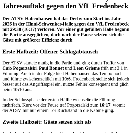
Jahresauftakt gegen den VfL Fredenbeck
Der ATSV Habenhausen hat das Derby zum Start ins Jahr
2026 in der
Hinni-Schwenker-Halle
gegen den
VfL Fredenbeck
mit
29:38 (16:17)
verloren. Vor
einer gut gefüllten Halle
begann
die Partie ausgeglichen, doch nach der Pause setzten sich die
Gäste mit größerer Effizienz durch.
Erste Halbzeit: Offener Schlagabtausch
Der ATSV startete mutig in die Partie und ging durch Treffer von
Caio Pogorzalski
,
Paul Bonnet
und
Leon Grieme
früh mit
3:1
in
Führung. Auch in der Folge hielt Habenhausen das Tempo hoch
und führte zwischenzeitlich mit
10:6
. Fredenbeck stellte sich jedoch
besser auf das Angriffsspiel ein, nutzte Fehler konsequent und glich
beim
10:10
aus.
In der Schlussphase der ersten Hälfte wechselte die Führung
mehrfach. Kurz vor der Pause traf Pogorzalski zum
16:17
, womit
der ATSV mit nur einem Tor Rückstand in die Kabine ging.
Zweite Halbzeit: Gäste setzen sich ab