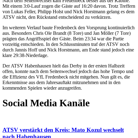
Nach dem Seitenwechsel kam Fredenbeck besser aus der Kabine.
Mit einem 3:0-Lauf zogen die Gäste auf
16:20
davon. Trotz Treffern
von
Lukas Feller
,
Philipp Holst
und
Nick Horstmann
gelang es dem
ATSV nicht, den Rückstand entscheidend zu verkürzen.
Im weiteren Verlauf baute Fredenbeck den Vorsprung kontinuierlich
aus. Besonders
Chris Ole Brandt
(8 Tore) und
Jan Möller
(7 Tore)
prägten das Angriffsspiel der Gäste. Beim
23:34
war die Partie
vorzeitig entschieden. In den Schlussminuten traf der ATSV noch
durch
Jannis Hoff
und
Nick Horstmann
, am Ende stand jedoch eine
klare
29:38-Niederlage
.
Der ATSV Habenhausen hielt das Derby in der ersten Halbzeit
offen, konnte nach dem Seitenwechsel jedoch das hohe Tempo und
die Effizienz des VfL Fredenbeck nicht mitgehen. Nun gilt es, die
Erkenntnisse aus dem Jahresauftakt mitzunehmen und in den
kommenden Spielen wieder anzugreifen.
Social Media Kanäle
ATSV verstärkt den Kreis: Mato Kozul wechselt
nach Habenhausen