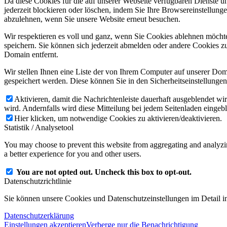
Da diese Cookies für die auf unserer Webseite verfügbaren Dienste 
jederzeit blockieren oder löschen, indem Sie Ihre Browsereinstellung
abzulehnen, wenn Sie unsere Website erneut besuchen.
Wir respektieren es voll und ganz, wenn Sie Cookies ablehnen möchte
speichern. Sie können sich jederzeit abmelden oder andere Cookies z
Domain entfernt.
Wir stellen Ihnen eine Liste der von Ihrem Computer auf unserer D
gespeichert werden. Diese können Sie in den Sicherheitseinstellunge
Aktivieren, damit die Nachrichtenleiste dauerhaft ausgeblendet w
wird. Andernfalls wird diese Mitteilung bei jedem Seitenladen eingeb
Hier klicken, um notwendige Cookies zu aktivieren/deaktivieren.
Statistik / Analysetool
You may choose to prevent this website from aggregating and analyzing
a better experience for you and other users.
You are not opted out. Uncheck this box to opt-out.
Datenschutzrichtlinie
Sie können unsere Cookies und Datenschutzeinstellungen im Detail in
Datenschutzerklärung
Einstellungen akzeptieren
Verberge nur die Benachrichtigung