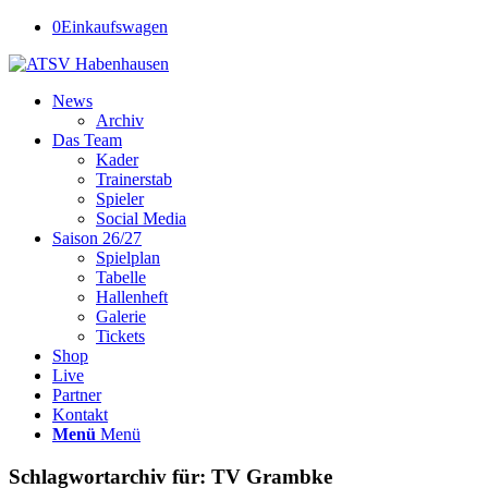
0
Einkaufswagen
News
Archiv
Das Team
Kader
Trainerstab
Spieler
Social Media
Saison 26/27
Spielplan
Tabelle
Hallenheft
Galerie
Tickets
Shop
Live
Partner
Kontakt
Menü
Menü
Schlagwortarchiv für:
TV Grambke