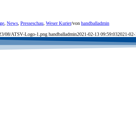
ge
,
News
,
Presseschau
,
Weser Kurier
/
von
handballadmin
2023/08/ATSV-Logo-1.png
handballadmin
2021-02-13 09:59:03
2021-02-