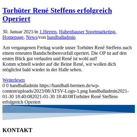
Torhüter René Steffens erfolgreich
Operiert
30. Januar 2021
/
in
1.Herren
,
Habenhauser Sportmarketing
,
Homepage
,
News
/
von
handballadmin
Am vergangenen Freitag wurde unser Torhüter René Steffens nach
einem erneuten Bandscheibenvorfall operiert. Die OP ist auf den
ersten Blick gut verlaufen und René ist wohl auf!
Komm schnell wieder auf die Beine René, wir wollen dich
möglichst bald wieder in der Halle sehen.
Weiterlesen
0
0
handballadmin
https://handball-bremen.de/wp-
content/uploads/2023/08/ATSV-Logo-1.png
handballadmin
2021-
01-30 18:40:08
2021-01-30 18:40:08
Torhüter René Steffens
erfolgreich Operiert
KONTAKT