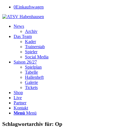
0
Einkaufswagen
News
Archiv
Das Team
Kader
Trainerstab
Spieler
Social Media
Saison 26/27
Spielplan
Tabelle
Hallenheft
Galerie
Tickets
Shop
Live
Partner
Kontakt
Menü
Menü
Schlagwortarchiv für:
Op