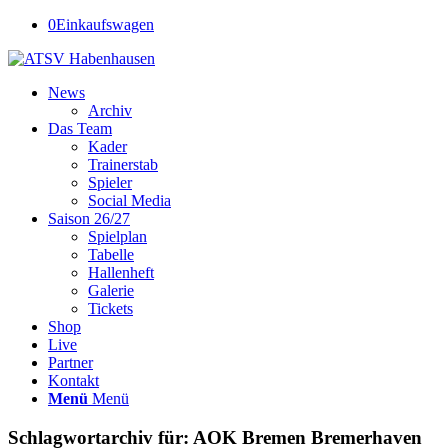
0
Einkaufswagen
News
Archiv
Das Team
Kader
Trainerstab
Spieler
Social Media
Saison 26/27
Spielplan
Tabelle
Hallenheft
Galerie
Tickets
Shop
Live
Partner
Kontakt
Menü
Menü
Schlagwortarchiv für:
AOK Bremen Bremerhaven