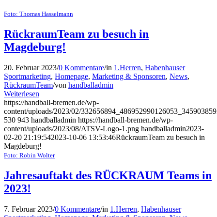
Foto: Thomas Hasselmann
RückraumTeam zu besuch in
Magdeburg!
20. Februar 2023
/
0 Kommentare
/
in
1.Herren
,
Habenhauser
Sportmarketing
,
Homepage
,
Marketing & Sponsoren
,
News
,
RückraumTeam
/
von
handballadmin
Weiterlesen
https://handball-bremen.de/wp-
content/uploads/2023/02/332656894_486952990126053_345903859
530
943
handballadmin
https://handball-bremen.de/wp-
content/uploads/2023/08/ATSV-Logo-1.png
handballadmin
2023-
02-20 21:19:54
2023-10-06 13:53:46
RückraumTeam zu besuch in
Magdeburg!
Foto: Robin Wolter
Jahresauftakt des RÜCKRAUM Teams in
2023!
7. Februar 2023
/
0 Kommentare
/
in
1.Herren
,
Habenhauser