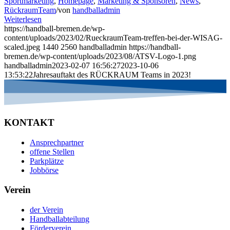
Sportmarketing
,
Homepage
,
Marketing & Sponsoren
,
News
,
RückraumTeam
/
von
handballadmin
Weiterlesen
https://handball-bremen.de/wp-
content/uploads/2023/02/RueckraumTeam-treffen-bei-der-WISAG-
scaled.jpeg
1440
2560
handballadmin
https://handball-
bremen.de/wp-content/uploads/2023/08/ATSV-Logo-1.png
handballadmin
2023-02-07 16:56:27
2023-10-06
13:53:22
Jahresauftakt des RÜCKRAUM Teams in 2023!
KONTAKT
Ansprechpartner
offene Stellen
Parkplätze
Jobbörse
Verein
der Verein
Handballabteilung
Förderverein