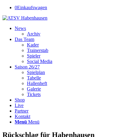
0
Einkaufswagen
News
Archiv
Das Team
Kader
Trainerstab
Spieler
Social Media
Saison 26/27
Spielplan
Tabelle
Hallenheft
Galerie
Tickets
Shop
Live
Partner
Kontakt
Menü
Menü
Rückschlag für Habenhausen