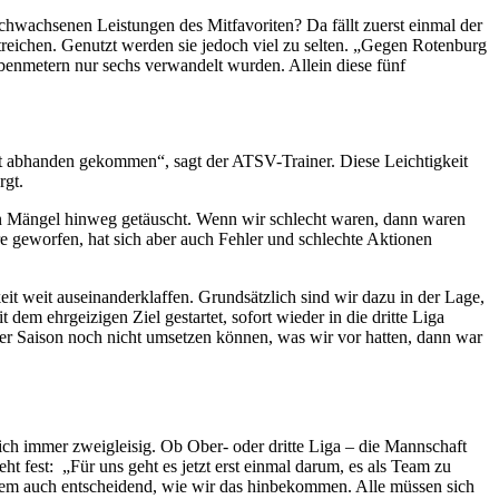
chwachsenen Leistungen des Mitfavoriten? Da fällt zuerst einmal der
treichen. Genutzt werden sie jedoch viel zu selten. „Gegen Rotenburg
benmetern nur sechs verwandelt wurden. Allein diese fünf
eit abhanden gekommen“, sagt der ATSV-Trainer. Diese Leichtigkeit
rgt.
enen Mängel hinweg getäuscht. Wenn wir schlecht waren, dann waren
e geworfen, hat sich aber auch Fehler und schlechte Aktionen
eit weit auseinanderklaffen. Grundsätzlich sind wir dazu in der Lage,
dem ehrgeizigen Ziel gestartet, sofort wieder in die dritte Liga
r Saison noch nicht umsetzen können, was wir vor hatten, dann war
lich immer zweigleisig. Ob Ober- oder dritte Liga – die Mannschaft
t fest: „Für uns geht es jetzt erst einmal darum, es als Team zu
 allem auch entscheidend, wie wir das hinbekommen. Alle müssen sich