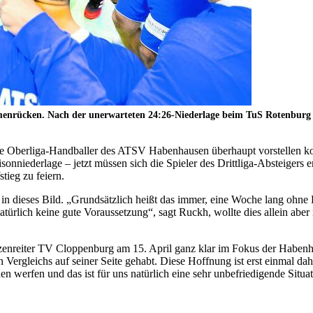
rücken. Nach der unerwarteten 24:26-Niederlage beim TuS Rotenburg kön
h die Oberliga-Handballer des ATSV Habenhausen überhaupt vorstellen 
sonniederlage – jetzt müssen sich die Spieler des Drittliga-Absteigers er
tieg zu feiern.
l in dieses Bild. „Grundsätzlich heißt das immer, eine Woche lang ohne 
atürlich keine gute Voraussetzung“, sagt Ruckh, wollte dies allein aber
nreiter TV Cloppenburg am 15. April ganz klar im Fokus der Habenhause
 Vergleichs auf seiner Seite gehabt. Diese Hoffnung ist erst einmal da
n werfen und das ist für uns natürlich eine sehr unbefriedigende Situa