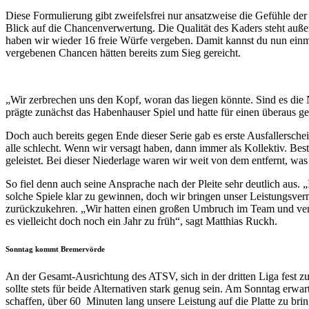
Diese Formulierung gibt zweifelsfrei nur ansatzweise die Gefühle de
Blick auf die Chancenverwertung. Die Qualität des Kaders steht außer
haben wir wieder 16 freie Würfe vergeben. Damit kannst du nun einm
vergebenen Chancen hätten bereits zum Sieg gereicht.
„Wir zerbrechen uns den Kopf, woran das liegen könnte. Sind es die 
prägte zunächst das Habenhauser Spiel und hatte für einen überaus ge
Doch auch bereits gegen Ende dieser Serie gab es erste Ausfallersch
alle schlecht. Wenn wir versagt haben, dann immer als Kollektiv. Be
geleistet. Bei dieser Niederlage waren wir weit von dem entfernt, was 
So fiel denn auch seine Ansprache nach der Pleite sehr deutlich aus.
solche Spiele klar zu gewinnen, doch wir bringen unser Leistungsvermö
zurückzukehren. „Wir hatten einen großen Umbruch im Team und verf
es vielleicht doch noch ein Jahr zu früh“, sagt Matthias Ruckh.
Sonntag kommt Bremervörde
An der Gesamt-Ausrichtung des ATSV, sich in der dritten Liga fest zu
sollte stets für beide Alternativen stark genug sein. Am Sonntag erw
schaffen, über 60 Minuten lang unsere Leistung auf die Platte zu bri