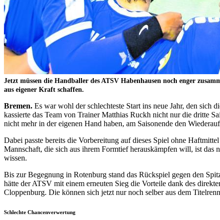
Jetzt müssen die Handballer des ATSV Habenhausen noch enger zusammen
aus eigener Kraft schaffen.
Bremen.
Es war wohl der schlechteste Start ins neue Jahr, den sic
kassierte das Team von Trainer Matthias Ruckh nicht nur die dritte Sai
nicht mehr in der eigenen Hand haben, am Saisonende den Wiederaufs
Dabei passte bereits die Vorbereitung auf dieses Spiel ohne Haftmitte
Mannschaft, die sich aus ihrem Formtief herauskämpfen will, ist das n
wissen.
Bis zur Begegnung in Rotenburg stand das Rückspiel gegen den Spitze
hätte der ATSV mit einem erneuten Sieg die Vorteile dank des direkten
Cloppenburg. Die können sich jetzt nur noch selber aus dem Titelrenne
Schlechte Chancenverwertung