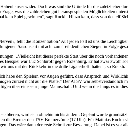
r Habenhauser wider. Doch was sind die Gründe für die zuletzt eher dur
 Frage, was die zahlreichen gut herausgespielten Möglichkeiten unters
al kein Spiel gewinnen“, sagt Ruckh. Hinzu kam, dass von den elf Sie
Nerven?, fehlt die Konzentration? Auf jeden Fall ist uns die Leichtigk
lungenen Saisonstart mit acht zum Teil deutlichen Siegen in Folge geso
einungen. „Vielleicht hat dieser perfekte Start über die noch vorhand
stes Beispiel war Luc Schluroff gegen Rotenburg. Er hat zwar zwölf Tor
wir uns mit der Rückkehr in die dritte Liga erhofft hatten“, so Ruckh.
 „Ich habe den Spielern vor Augen geführt, dass Anspruch und Wirklichk
gen zurzeit nicht auf die Platte.“ Der ATSV war selbstverständlich mit 
ügen über eine sehr junge Mannschaft. Und wenn die Jungs es in diese
 etablieren, wird sich ohnehin nichts ändern. Geplant wurde grundsätz
arten die Bremer den TSV Bremervörde (17 Uhr). Für Matthias Ruckh steh
ngen. Das wäre dann der erste Schritt zur Besserung. Dabei ist es vor