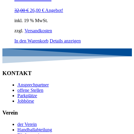
Ursprünglicher
Aktueller
32,00
€
26,00
€
Angebot!
Preis
Preis
inkl. 19 % MwSt.
war:
ist:
32,00 €
26,00 €.
zzgl.
Versandkosten
In den Warenkorb
Details anzeigen
KONTAKT
Ansprechpartner
offene Stellen
Parkplätze
Jobbörse
Verein
der Verein
Handballabteilung