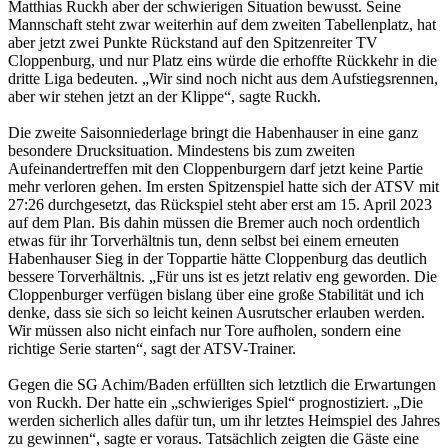
Matthias Ruckh aber der schwierigen Situation bewusst. Seine
Mannschaft steht zwar weiterhin auf dem zweiten Tabellenplatz, hat
aber jetzt zwei Punkte Rückstand auf den Spitzenreiter TV
Cloppenburg, und nur Platz eins würde die erhoffte Rückkehr in die
dritte Liga bedeuten. „Wir sind noch nicht aus dem Aufstiegsrennen,
aber wir stehen jetzt an der Klippe“, sagte Ruckh.
Die zweite Saisonniederlage bringt die Habenhauser in eine ganz
besondere Drucksituation. Mindestens bis zum zweiten
Aufeinandertreffen mit den Cloppenburgern darf jetzt keine Partie
mehr verloren gehen. Im ersten Spitzenspiel hatte sich der ATSV mit
27:26 durchgesetzt, das Rückspiel steht aber erst am 15. April 2023
auf dem Plan. Bis dahin müssen die Bremer auch noch ordentlich
etwas für ihr Torverhältnis tun, denn selbst bei einem erneuten
Habenhauser Sieg in der Toppartie hätte Cloppenburg das deutlich
bessere Torverhältnis. „Für uns ist es jetzt relativ eng geworden. Die
Cloppenburger verfügen bislang über eine große Stabilität und ich
denke, dass sie sich so leicht keinen Ausrutscher erlauben werden.
Wir müssen also nicht einfach nur Tore aufholen, sondern eine
richtige Serie starten“, sagt der ATSV-Trainer.
Gegen die SG Achim/Baden erfüllten sich letztlich die Erwartungen
von Ruckh. Der hatte ein „schwieriges Spiel“ prognostiziert. „Die
werden sicherlich alles dafür tun, um ihr letztes Heimspiel des Jahres
zu gewinnen“, sagte er voraus. Tatsächlich zeigten die Gäste eine