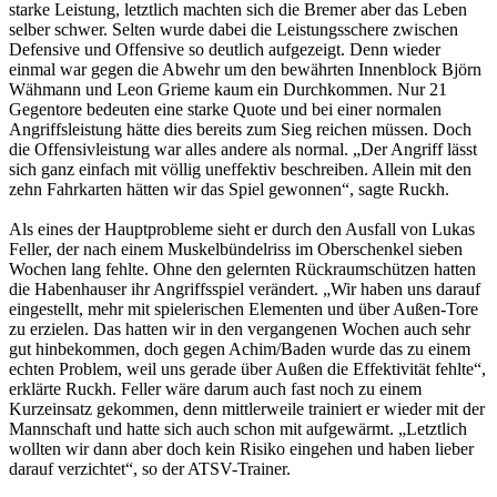
starke Leistung, letztlich machten sich die Bremer aber das Leben
selber schwer. Selten wurde dabei die Leistungsschere zwischen
Defensive und Offensive so deutlich aufgezeigt. Denn wieder
einmal war gegen die Abwehr um den bewährten Innenblock Björn
Wähmann und Leon Grieme kaum ein Durchkommen. Nur 21
Gegentore bedeuten eine starke Quote und bei einer normalen
Angriffsleistung hätte dies bereits zum Sieg reichen müssen. Doch
die Offensivleistung war alles andere als normal. „Der Angriff lässt
sich ganz einfach mit völlig uneffektiv beschreiben. Allein mit den
zehn Fahrkarten hätten wir das Spiel gewonnen“, sagte Ruckh.
Als eines der Hauptprobleme sieht er durch den Ausfall von Lukas
Feller, der nach einem Muskelbündelriss im Oberschenkel sieben
Wochen lang fehlte. Ohne den gelernten Rückraumschützen hatten
die Habenhauser ihr Angriffsspiel verändert. „Wir haben uns darauf
eingestellt, mehr mit spielerischen Elementen und über Außen-Tore
zu erzielen. Das hatten wir in den vergangenen Wochen auch sehr
gut hinbekommen, doch gegen Achim/Baden wurde das zu einem
echten Problem, weil uns gerade über Außen die Effektivität fehlte“,
erklärte Ruckh. Feller wäre darum auch fast noch zu einem
Kurzeinsatz gekommen, denn mittlerweile trainiert er wieder mit der
Mannschaft und hatte sich auch schon mit aufgewärmt. „Letztlich
wollten wir dann aber doch kein Risiko eingehen und haben lieber
darauf verzichtet“, so der ATSV-Trainer.