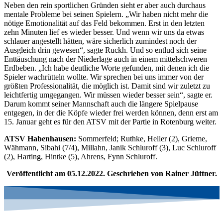
Neben den rein sportlichen Gründen sieht er aber auch durchaus
mentale Probleme bei seinen Spielern. „Wir haben nicht mehr die
nötige Emotionalität auf das Feld bekommen. Erst in den letzten
zehn Minuten lief es wieder besser. Und wenn wir uns da etwas
schlauer angestellt hätten, wäre sicherlich zumindest noch der
Ausgleich drin gewesen“, sagte Ruckh. Und so entlud sich seine
Enttäuschung nach der Niederlage auch in einem mittelschweren
Erdbeben. „Ich habe deutliche Worte gefunden, mit denen ich die
Spieler wachrütteln wollte. Wir sprechen bei uns immer von der
größten Professionalität, die möglich ist. Damit sind wir zuletzt zu
leichtfertig umgegangen. Wir müssen wieder besser sein“, sagte er.
Darum kommt seiner Mannschaft auch die längere Spielpause
entgegen, in der die Köpfe wieder frei werden können, denn erst am
15. Januar geht es für den ATSV mit der Partie in Rotenburg weiter.
ATSV Habenhausen:
Sommerfeld; Ruthke, Heller (2), Grieme,
Wähmann, Sibahi (7/4), Millahn, Janik Schluroff (3), Luc Schluroff
(2), Harting, Hintke (5), Ahrens, Fynn Schluroff.
Veröffentlicht am 05.12.2022. Geschrieben von Rainer Jüttner.