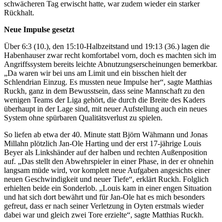
schwächeren Tag erwischt hatte, war zudem wieder ein starker
Rückhalt.
Neue Impulse gesetzt
Über 6:3 (10.), den 15:10-Halbzeitstand und 19:13 (36.) lagen die
Habenhauser zwar recht komfortabel vorn, doch es machten sich im
Angriffssystem bereits leichte Abnutzungserscheinungen bemerkbar.
„Da waren wir bei uns am Limit und ein bisschen hielt der
Schlendrian Einzug. Es mussten neue Impulse her“, sagte Matthias
Ruckh, ganz in dem Bewusstsein, dass seine Mannschaft zu den
wenigen Teams der Liga gehört, die durch die Breite des Kaders
überhaupt in der Lage sind, mit neuer Aufstellung auch ein neues
System ohne spürbaren Qualitätsverlust zu spielen.
So liefen ab etwa der 40. Minute statt Björn Wähmann und Jonas
Millahn plötzlich Jan-Ole Harting und der erst 17-jährige Louis
Beyer als Linkshänder auf der halben und rechten Außenposition
auf. „Das stellt den Abwehrspieler in einer Phase, in der er ohnehin
langsam müde wird, vor komplett neue Aufgaben angesichts einer
neuen Geschwindigkeit und neuer Tiefe“, erklärt Ruckh. Folglich
erhielten beide ein Sonderlob. „Louis kam in einer engen Situation
und hat sich dort bewährt und für Jan-Ole hat es mich besonders
gefreut, dass er nach seiner Verletzung in Oyten erstmals wieder
dabei war und gleich zwei Tore erzielte“, sagte Matthias Ruckh.