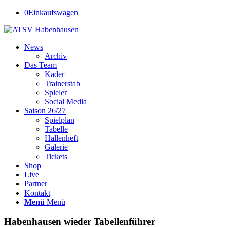
0
Einkaufswagen
News
Archiv
Das Team
Kader
Trainerstab
Spieler
Social Media
Saison 26/27
Spielplan
Tabelle
Hallenheft
Galerie
Tickets
Shop
Live
Partner
Kontakt
Menü
Menü
Habenhausen wieder Tabellenführer