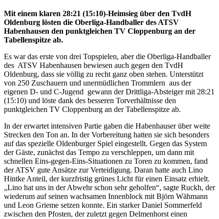
Mit einem klaren 28:21 (15:10)-Heimsieg über den TvdH
Oldenburg lösten die Oberliga-Handballer des ATSV
Habenhausen den punktgleichen TV Cloppenburg an der
Tabellenspitze ab.
Es war das erste von drei Topspielen, aber die Oberliga-Handballer
des ATSV Habenhausen bewiesen auch gegen den TvdH
Oldenburg, dass sie völlig zu recht ganz oben stehen. Unterstützt
von 250 Zuschauern und unermüdlichen Trommlern aus der
eigenen D- und C-Jugend gewann der Drittliga-Absteiger mit 28:21
(15:10) und löste dank des besseren Torverhältnisse den
punktgleichen TV Cloppenburg an der Tabellenspitze ab.
In der erwartet intensiven Partie gaben die Habenhauser über weite
Strecken den Ton an. In der Vorbereitung hatten sie sich besonders
auf das spezielle Oldenburger Spiel eingestellt. Gegen das System
der Gäste, zunächst das Tempo zu verschleppen, um dann mit
schnellen Eins-gegen-Eins-Situationen zu Toren zu kommen, fand
der ATSV gute Ansätze zur Verteidigung. Daran hatte auch Lino
Hintke Anteil, der kurzfristig grünes Licht für einen Einsatz erhielt.
„Lino hat uns in der Abwehr schon sehr geholfen“, sagte Ruckh, der
wiederum auf seinen wachsamen Innenblock mit Björn Wähmann
und Leon Grieme setzen konnte. Ein starker Daniel Sommerfeld
zwischen den Pfosten, der zuletzt gegen Delmenhorst einen