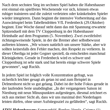
Nach dem sechsten Sieg im sechsten Spiel haben die Habenhauser
erst einmal ein spielfreies Wochenende vor sich, können etwas
ruhiger trainieren und die zuletzt verletzten oder kränkelnden Spieler
wieder integrieren. Dann beginnt die intensive Vorbereitung auf das
Auswärtsspiel beim Tabellendritten VfL Fredenbeck (29.Oktober)
beginnt. Eine Woche darauf steht dann das mit Spannung erwartete
Spitzenduell mit dem TV Cloppenburg in der Habenhauser
Heimhalle auf dem Programm (5. November). Zwei zweifelsfrei
richtungsweisende Spiele, in der die Bremer aber selbstbewusst
auftreten können. „Wir wissen natürlich um unsere Stärke, aber wir
sollten keinesfalls den Fehler machen, den Respekt zu verlieren. In
dieser Oberliga ist jeder Gegner speziell, da entscheiden manchmal
Kleinigkeiten. Gerade in Fredenbeck wird es schwer und
Cloppenburg ist sehr stark und hat bereits einige schwere Spiele
gewonnen“, sagt Ruckh.
In jedem Spiel ist folglich volle Konzentration gefragt, was
sicherlich leichter gesagt als getan ist und zum Beispiel in
Delmenhorst nicht so gut gelang. Dabei ist der hohe Fokus gerade in
der laufenden Serie unabdingbar. „In der vergangenen Saison ist
Nienburg mit neun Minuspunkten aufgestiegen, diesmal zeichnet es
sich aus meiner Sicht ab, dass wir uns maximal drei Niederlagen
leisten dürfen, ohne unser Aufstiegssziel zu gefährden“, sagt Ruckh.
ATSV Habenhausen:
Sommerfeld, Berdar; Varela, Grieme (1),