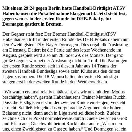
Mit einem 29:24 gegen Berlin hatte Handball-Drittligist ATSV
Habenhausen die Pokalteilnahme klargemacht. Jetzt steht fest,
gegen wen es in der ersten Runde im DHB-Pokal geht:
Dormagen gastiert in Bremen.
Der Gegner steht fest: Der Bremer Handball-Drittligist ATSV
Habenhausen trifft in der ersten Runde des DHB-Pokals daheim auf
den Zweitligisten TSV Bayer Dormagen. Dies ergab die Auslosung
am Dienstag. Datiert ist die Partie auf das letzte Wochenende im
August, gespielt wird also am 28. oder 29. des Monats. Der ganz
große Gegner war bei der Auslosung nicht im Topf. Die Paarungen
der ersten Runde setzen sich in diesem Jahr aus 14 Teams der
zweiten Handball-Bundesliga sowie zehn Klubs aus den dritten
Ligen zusammen. Die 18 Mannschaften der ersten Bundesliga
steigen erst in der zweiten Runde in den Wettbewerb ein.
„Wir waren erst mal relativ enttäuscht, als wir uns mit dem Modus
beschäftigt haben“, gesteht Habenhausens Trainer Matthias Ruckh.
Dass die Erstligisten erst in der zweiten Runde einsteigen, versteht
er nicht. Schließlich gelte das vorgebrachte Argument der hohen
Belastung nicht, denn auch in Liga zwei sei diese hoch. Zudem
zeichne sich der Pokal normalerweise durch Duelle zwischen Groß
und Klein aus. Gleichwohl betont Ruckh aber auch: „Wir freuen
uns, einen Zweitligisten zu Gast zu haben.“ Und Dormagen sei ein