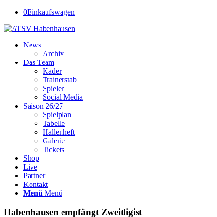
0
Einkaufswagen
News
Archiv
Das Team
Kader
Trainerstab
Spieler
Social Media
Saison 26/27
Spielplan
Tabelle
Hallenheft
Galerie
Tickets
Shop
Live
Partner
Kontakt
Menü
Menü
Habenhausen empfängt Zweitligist