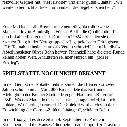
reizvoller Gegner mit „viel Historie“ und einer guten Qualität. „Wir
werden aber nicht antreten, um einfach die Segel zu streichen.“
Ende Mai hatten die Bremer mit einem Sieg über die zweite
Mannschaft von Bundesligist Füchse Berlin die Qualifikation für
den Pokal perfekt gemacht. Durch ein 29:24 erreichten sie den
zweiten Rang in der Nordgruppe des Ligapokals der Drittligisten.
„Die Teilnahme bedeutet uns als Verein sehr viel“, hebt Handball-
Abteilungsleiter Oliver Behn hervor. Finanziell habe die erste Runde
keinen hohen Wert. Anzutreten sei aber einfach ein „großes
Privileg“.
SPIELSTÄTTE NOCH NICHT BEKANNT
In den Genuss der Pokalteilnahme kamen die Bremer vor zwei
Jahren schon einmal. Vor 2000 Fans endete das Erstrunden-
Highlight in der Bremer Stadthalle gegen Hannover-Burgdorf
25:42. Wo das Match in diesem Jahr ausgetragen wird, ist noch
unklar. „Wir überlegen zurzeit. Der Spielort wird auch von der
Entwicklung der Corona-Zahlen abhängen“, schildert Behn.
In der Liga geht es derweil am 4. September los. An dem
Sonnabend sind die Hansestädter beim Team Lippe II zu Gast (ab