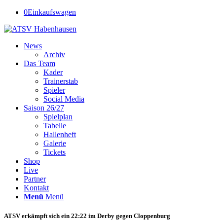
0
Einkaufswagen
News
Archiv
Das Team
Kader
Trainerstab
Spieler
Social Media
Saison 26/27
Spielplan
Tabelle
Hallenheft
Galerie
Tickets
Shop
Live
Partner
Kontakt
Menü
Menü
ATSV erkämpft sich ein 22:22 im Derby gegen Cloppenburg