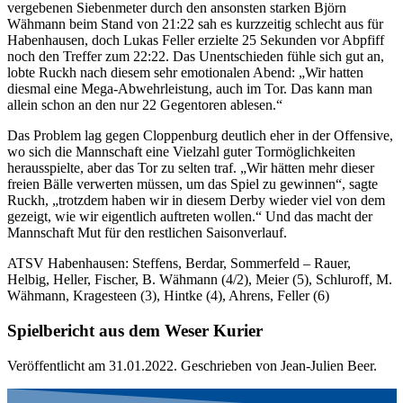
vergebenen Siebenmeter durch den ansonsten starken Björn
Wähmann beim Stand von 21:22 sah es kurzzeitig schlecht aus für
Habenhausen, doch Lukas Feller erzielte 25 Sekunden vor Abpfiff
noch den Treffer zum 22:22. Das Unentschieden fühle sich gut an,
lobte Ruckh nach diesem sehr emotionalen Abend: „Wir hatten
diesmal eine Mega-Abwehrleistung, auch im Tor. Das kann man
allein schon an den nur 22 Gegentoren ablesen.“
Das Problem lag gegen Cloppenburg deutlich eher in der Offensive,
wo sich die Mannschaft eine Vielzahl guter Tormöglichkeiten
herausspielte, aber das Tor zu selten traf. „Wir hätten mehr dieser
freien Bälle verwerten müssen, um das Spiel zu gewinnen“, sagte
Ruckh, „trotzdem haben wir in diesem Derby wieder viel von dem
gezeigt, wie wir eigentlich auftreten wollen.“ Und das macht der
Mannschaft Mut für den restlichen Saisonverlauf.
ATSV Habenhausen: Steffens, Berdar, Sommerfeld – Rauer,
Helbig, Heller, Fischer, B. Wähmann (4/2), Meier (5), Schluroff, M.
Wähmann, Kragesteen (3), Hintke (4), Ahrens, Feller (6)
Spielbericht aus dem Weser Kurier
Veröffentlicht am 31.01.2022. Geschrieben von Jean-Julien Beer.