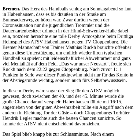
Bremen.
Das Herz des Handballs schlug am Sonntagabend so laut
in Habenhausen, dass es bis draußen in der Straße am
Bunnsackerweg zu hören war. Zwar durften wegen der
Coronasituation nur die jugendlichen Trommler und die
Dauerkartenbesitzer drinnen in der Hinni-Schwenker-Halle dabei
sein, trotzdem herrschte eine tolle Derby-Atmosphäre beim Drittliga-
Heimspiel des ATSV Habenhausen gegen TV Cloppenburg. Die
Bremer Mannschaft von Trainer Matthias Ruckh brauchte offenbar
genau diese Unterstützung, um endlich wieder ihren typischen
Handball zu spielen: mit leidenschaftlicher Abwehrarbeit und ganz
viel Mentalität auf dem Feld. „Das war unser Neustart“, freute sich
Ruckh nach dem 22:22 gegen Cloppenburg. Nach zuvor 1:11
Punkten in Serie war dieser Punktgewinn nicht nur für das Konto in
der Abstiegsrunde wichtig, sondern auch fürs Selbstbewusstsein.
In diesem Derby wäre sogar der Sieg für den ATSV möglich
gewesen, doch zwischen der 40. und der 45. Minute wurde die
große Chance darauf verspielt: Habenhausen führte mit 16:15,
angetrieben von der guten Abwehrarbeit rollte ein Angriff nach dem
anderen in Richtung Tor der Gäste – doch Cloppenburgs Torhüter
Hendrik Legler machte auch die besten Chancen zunichte. So
konnte der ATSV nicht entscheidend davonziehen.
Das Spiel blieb knapp bis zur Schlussminute. Nach einem